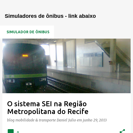
Simuladores de ônibus - link abaixo
SIMULADOR DE ÔNIBUS
P
o
s
t
a
g
e
O sistema SEI na Região
n
Metropolitana do Recife
s
blog mobilidade & transporte
Daniel Julio
em
junho 29, 2013
0