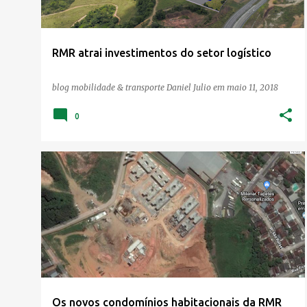
a
g
e
RMR atrai investimentos do setor logístico
n
s
blog mobilidade & transporte
Daniel Julio
em
maio 11, 2018
0
HABITAÇÃO
MINHA CASA MINHA VIDA
URBANISMO
Os novos condomínios habitacionais da RMR