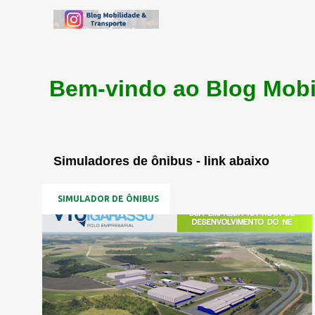
Bem-vindo ao Blog Mobi
Simuladores de ônibus - link abaixo
SIMULADOR DE ÔNIBUS
P
LOGÍSTICA
o
s
t