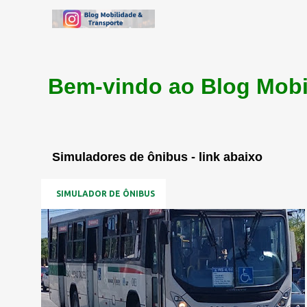
Bem-vindo ao Blog Mobi
Simuladores de ônibus - link abaixo
SIMULADOR DE ÔNIBUS
P
o
s
t