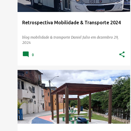
a
g
e
Retrospectiva Mobilidade & Transporte 2024
n
s
blog mobilidade & transporte
Daniel Julio
em
dezembro 29,
2024
0