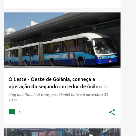
O Leste - Oeste de Goiânia, conheça a
operação do segundo corredor de ônibus mais
antigo do Brasil
blog mobilidade & transporte
Daniel Julio
em
novembro 25,
2025
0