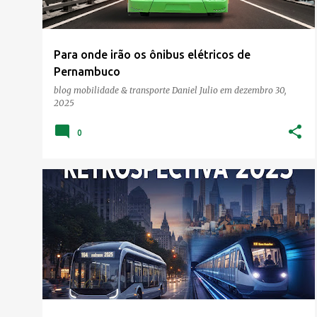
a
g
e
Para onde irão os ônibus elétricos de
n
Pernambuco
s
blog mobilidade & transporte
Daniel Julio
em
dezembro 30,
2025
0