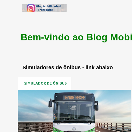
Bem-vindo ao Blog Mobi
Simuladores de ônibus - link abaixo
SIMULADOR DE ÔNIBUS
P
o
s
t