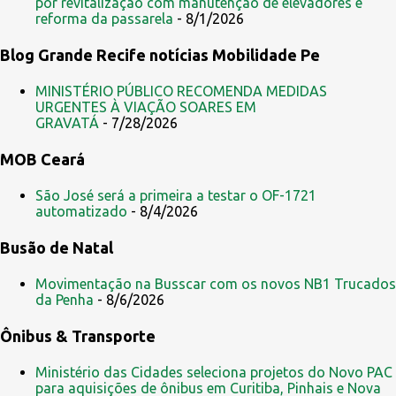
por revitalização com manutenção de elevadores e
n
reforma da passarela
- 8/1/2026
t
Blog Grande Recife notícias Mobilidade Pe
á
r
MINISTÉRIO PÚBLICO RECOMENDA MEDIDAS
i
URGENTES À VIAÇÃO SOARES EM
GRAVATÁ
- 7/28/2026
o
s
MOB Ceará
São José será a primeira a testar o OF-1721
automatizado
- 8/4/2026
Busão de Natal
Movimentação na Busscar com os novos NB1 Trucados
da Penha
- 8/6/2026
Ônibus & Transporte
Ministério das Cidades seleciona projetos do Novo PAC
para aquisições de ônibus em Curitiba, Pinhais e Nova