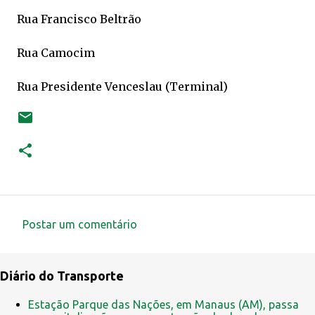
Rua Francisco Beltrão
Rua Camocim
Rua Presidente Venceslau (Terminal)
Postar um comentário
C
o
Diário do Transporte
m
e
Estação Parque das Nações, em Manaus (AM), passa