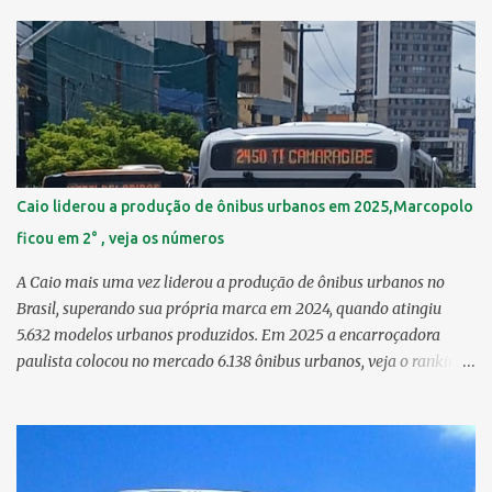
22,55 km² 3º Ibura 10,17 km² > no Censo 2010: 10,19 km² 4º
Curado 7,98 km² 5º Boa Viagem 7,76 km² > no Censo 2010 : 7,53
km² 6º Imbiribeira 6,65 km² > no Censo 2010 : 6,66 km² 7º Pina
6,29 km² 8º Dois Irmãos 5,85 km² 9º Barro 4,54 km² 10º Iputinga
4,33 km² > no Censo 2010 : 4,34 km² 11º Cohab 4,33 km² > no
Censo 2010: 4,26 km² 12º Passarinho 4,06 km² 13º Santo Amaro
3,80 km² 14º Afogados 3,69 km² 15º Cordeiro 3,40 km² 16º São José
3,26 km² 17º Dois Unidos 3,12 km² 18...
Caio liderou a produção de ônibus urbanos em 2025,Marcopolo
ficou em 2° , veja os números
A Caio mais uma vez liderou a produção de ônibus urbanos no
Brasil, superando sua própria marca em 2024, quando atingiu
5.632 modelos urbanos produzidos. Em 2025 a encarroçadora
paulista colocou no mercado 6.138 ônibus urbanos, veja o ranking
completo deste ano O modelo Apache VIP e o Millenium, líderes de
venda da Caio 1. CAIO Induscar 6.138 2. Marcopolo 2.572 3.
Mascarello 1.026 4. Comil 16 5. Neobus/Ciferal 4 Estas são
associadas a FABUS - Associação Nacional dos Fabricantes de