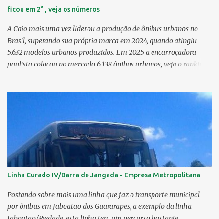
ficou em 2° , veja os números
A Caio mais uma vez liderou a produção de ônibus urbanos no
Brasil, superando sua própria marca em 2024, quando atingiu
5.632 modelos urbanos produzidos. Em 2025 a encarroçadora
paulista colocou no mercado 6.138 ônibus urbanos, veja o ranking
completo deste ano O modelo Apache VIP e o Millenium, líderes de
venda da Caio 1. CAIO Induscar 6.138 2. Marcopolo 2.572 3.
Mascarello 1.026 4. Comil 16 5. Neobus/Ciferal 4 Estas são
associadas a FABUS - Associação Nacional dos Fabricantes de
Ônibus , a Volare, que não faz parte da associação, fabricou neste
ano, 327 modelos urbanos. O que aconteceu com a Comil ? A Comil
vem de um processo de recuperação judicial e fechamento de filial,
o que em 2025 fez com que a encarroçadora só produzisse 16
unidades de ônibus urbanos, a empresa têm mantido o foco em
Linha Curado IV/Barra de Jangada - Empresa Metropolitana
rodoviários, ficando em segundo lugar na produção, perdendo
apenas para a Marcopolo. O último modelo urbano lançado pela
Postando sobre mais uma linha que faz o transporte municipal
Comil foi o Svelto BRS 2019. Em solo pernambucano uma das
por ônibus em Jaboatão dos Guararapes, a exemplo da linha
últimas aquis...
Jaboatão/Piedade, esta linha tem um percurso bastante