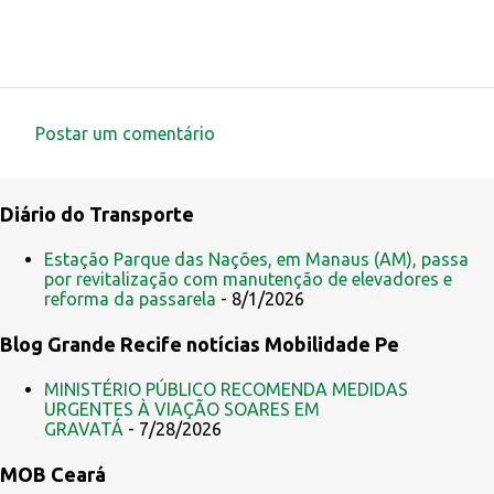
Postar um comentário
C
o
Diário do Transporte
m
e
Estação Parque das Nações, em Manaus (AM), passa
por revitalização com manutenção de elevadores e
n
reforma da passarela
- 8/1/2026
t
Blog Grande Recife notícias Mobilidade Pe
á
r
MINISTÉRIO PÚBLICO RECOMENDA MEDIDAS
i
URGENTES À VIAÇÃO SOARES EM
GRAVATÁ
- 7/28/2026
o
s
MOB Ceará