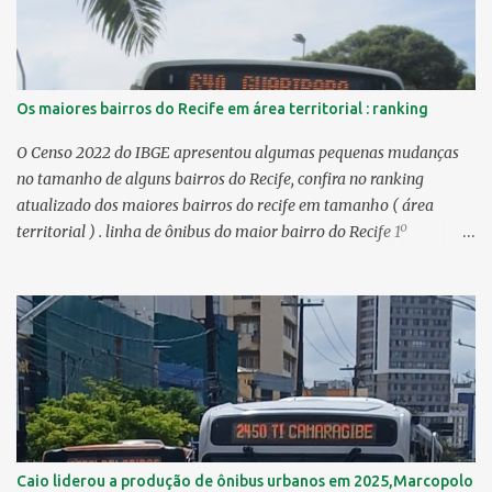
Os maiores bairros do Recife em área territorial : ranking
O Censo 2022 do IBGE apresentou algumas pequenas mudanças
no tamanho de alguns bairros do Recife, confira no ranking
atualizado dos maiores bairros do recife em tamanho ( área
territorial ) . linha de ônibus do maior bairro do Recife 1º
Guabiraba 46,17 km² 2º Várzea 22,47 km² > no Censo 2010 :
22,55 km² 3º Ibura 10,17 km² > no Censo 2010: 10,19 km² 4º
Curado 7,98 km² 5º Boa Viagem 7,76 km² > no Censo 2010 : 7,53
km² 6º Imbiribeira 6,65 km² > no Censo 2010 : 6,66 km² 7º Pina
6,29 km² 8º Dois Irmãos 5,85 km² 9º Barro 4,54 km² 10º Iputinga
4,33 km² > no Censo 2010 : 4,34 km² 11º Cohab 4,33 km² > no
Censo 2010: 4,26 km² 12º Passarinho 4,06 km² 13º Santo Amaro
3,80 km² 14º Afogados 3,69 km² 15º Cordeiro 3,40 km² 16º São José
3,26 km² 17º Dois Unidos 3,12 km² 18...
Caio liderou a produção de ônibus urbanos em 2025,Marcopolo