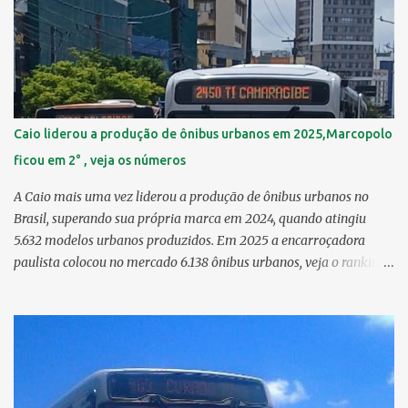
km² 6º Imbiribeira 6,65 km² > no Censo 2010 : 6,66 km² 7º Pina
6,29 km² 8º Dois Irmãos 5,85 km² 9º Barro 4,54 km² 10º Iputinga
4,33 km² > no Censo 2010 : 4,34 km² 11º Cohab 4,33 km² > no
Censo 2010: 4,26 km² 12º Passarinho 4,06 km² 13º Santo Amaro
3,80 km² 14º Afogados 3,69 km² 15º Cordeiro 3,40 km² 16º São José
3,26 km² 17º Dois Unidos 3,12 km² 18...
Caio liderou a produção de ônibus urbanos em 2025,Marcopolo
ficou em 2° , veja os números
A Caio mais uma vez liderou a produção de ônibus urbanos no
Brasil, superando sua própria marca em 2024, quando atingiu
5.632 modelos urbanos produzidos. Em 2025 a encarroçadora
paulista colocou no mercado 6.138 ônibus urbanos, veja o ranking
completo deste ano O modelo Apache VIP e o Millenium, líderes de
venda da Caio 1. CAIO Induscar 6.138 2. Marcopolo 2.572 3.
Mascarello 1.026 4. Comil 16 5. Neobus/Ciferal 4 Estas são
associadas a FABUS - Associação Nacional dos Fabricantes de
Ônibus , a Volare, que não faz parte da associação, fabricou neste
ano, 327 modelos urbanos. O que aconteceu com a Comil ? A Comil