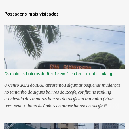
Postagens mais visitadas
Os maiores bairros do Recife em área territorial : ranking
O Censo 2022 do IBGE apresentou algumas pequenas mudanças
no tamanho de alguns bairros do Recife, confira no ranking
atualizado dos maiores bairros do recife em tamanho ( área
territorial ) . linha de ônibus do maior bairro do Recife 1º
Guabiraba 46,17 km² 2º Várzea 22,47 km² > no Censo 2010 :
22,55 km² 3º Ibura 10,17 km² > no Censo 2010: 10,19 km² 4º
Curado 7,98 km² 5º Boa Viagem 7,76 km² > no Censo 2010 : 7,53