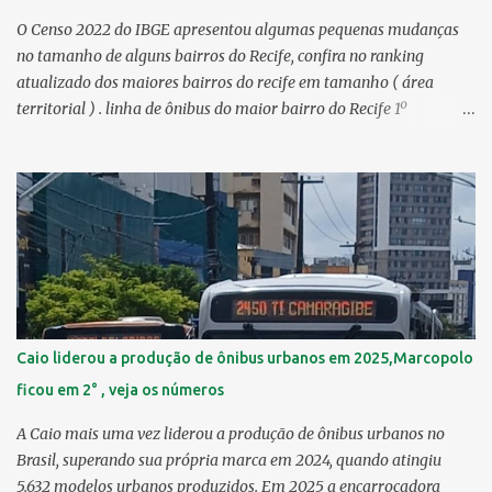
O Censo 2022 do IBGE apresentou algumas pequenas mudanças
no tamanho de alguns bairros do Recife, confira no ranking
atualizado dos maiores bairros do recife em tamanho ( área
territorial ) . linha de ônibus do maior bairro do Recife 1º
Guabiraba 46,17 km² 2º Várzea 22,47 km² > no Censo 2010 :
22,55 km² 3º Ibura 10,17 km² > no Censo 2010: 10,19 km² 4º
Curado 7,98 km² 5º Boa Viagem 7,76 km² > no Censo 2010 : 7,53
km² 6º Imbiribeira 6,65 km² > no Censo 2010 : 6,66 km² 7º Pina
6,29 km² 8º Dois Irmãos 5,85 km² 9º Barro 4,54 km² 10º Iputinga
4,33 km² > no Censo 2010 : 4,34 km² 11º Cohab 4,33 km² > no
Censo 2010: 4,26 km² 12º Passarinho 4,06 km² 13º Santo Amaro
3,80 km² 14º Afogados 3,69 km² 15º Cordeiro 3,40 km² 16º São José
3,26 km² 17º Dois Unidos 3,12 km² 18...
Caio liderou a produção de ônibus urbanos em 2025,Marcopolo
ficou em 2° , veja os números
A Caio mais uma vez liderou a produção de ônibus urbanos no
Brasil, superando sua própria marca em 2024, quando atingiu
5.632 modelos urbanos produzidos. Em 2025 a encarroçadora