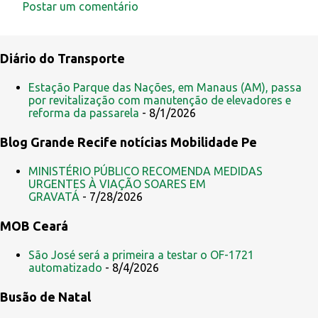
Postar um comentário
C
o
Diário do Transporte
m
e
Estação Parque das Nações, em Manaus (AM), passa
por revitalização com manutenção de elevadores e
n
reforma da passarela
- 8/1/2026
t
Blog Grande Recife notícias Mobilidade Pe
á
r
MINISTÉRIO PÚBLICO RECOMENDA MEDIDAS
i
URGENTES À VIAÇÃO SOARES EM
GRAVATÁ
- 7/28/2026
o
s
MOB Ceará
São José será a primeira a testar o OF-1721
automatizado
- 8/4/2026
Busão de Natal