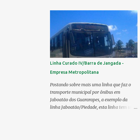
mercado 6.138 ônibus urbanos, veja o
ranking completo deste ano O modelo
Apache VIP e o Millenium, líderes de venda
da Caio 1. CAIO Induscar 6.138 2. Marcopolo
2.572 3. Mascarello 1.026 4. Comil 16 5.
Neobus/Ciferal 4 Estas são associadas a
FABUS - Associação Nacional dos
Fabricantes de Ônibus , a Volare, que não faz
Linha Curado IV/Barra de Jangada -
parte da associação, fabricou neste ano, 327
Empresa Metropolitana
modelos urbanos. O que aconteceu com a
Comil ? A Comil vem de um processo de
Postando sobre mais uma linha que faz o
recuperação judicial e fechamento de filial, o
transporte municipal por ônibus em
que em 2025 fez com que a encarroçadora
Jaboatão dos Guararapes, a exemplo da
só produzisse 16 unidades de ônibus
linha Jaboatão/Piedade, esta linha tem um
urbanos, a empresa têm mantido o foco em
percurso bastante extenso;ela percorre 10
rodoviários, ficando em segundo lugar na
bairros, saindo do seu terminal no Curado
produção, perdendo apenas para a
IV, passando por Curado II, Curado I,
Marcopolo. O último modelo urbano
Cavaleiro, Sucupira, Dois Carneiros, Lagoa