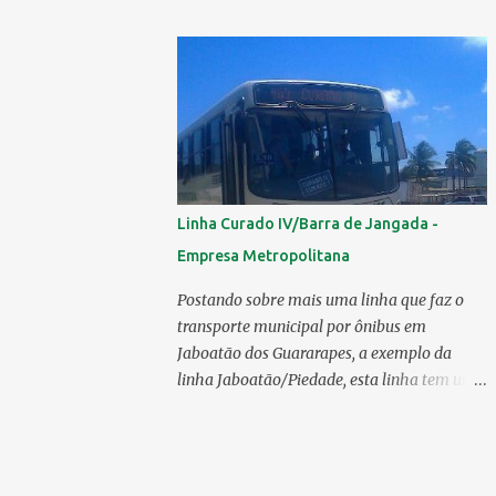
mercado 6.138 ônibus urbanos, veja o
ranking completo deste ano O modelo
Apache VIP e o Millenium, líderes de venda
da Caio 1. CAIO Induscar 6.138 2. Marcopolo
2.572 3. Mascarello 1.026 4. Comil 16 5.
Neobus/Ciferal 4 Estas são associadas a
FABUS - Associação Nacional dos
Fabricantes de Ônibus , a Volare, que não faz
Linha Curado IV/Barra de Jangada -
parte da associação, fabricou neste ano, 327
Empresa Metropolitana
modelos urbanos. O que aconteceu com a
Comil ? A Comil vem de um processo de
Postando sobre mais uma linha que faz o
recuperação judicial e fechamento de filial, o
transporte municipal por ônibus em
que em 2025 fez com que a encarroçadora
Jaboatão dos Guararapes, a exemplo da
só produzisse 16 unidades de ônibus
linha Jaboatão/Piedade, esta linha tem um
urbanos, a empresa têm mantido o foco em
percurso bastante extenso;ela percorre 10
rodoviários, ficando em segundo lugar na
bairros, saindo do seu terminal no Curado
produção, perdendo apenas para a
IV, passando por Curado II, Curado I,
Marcopolo. O último modelo urbano
Cavaleiro, Sucupira, Dois Carneiros, Lagoa