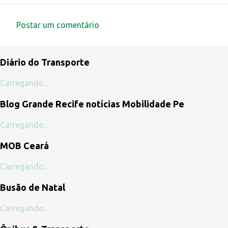
Postar um comentário
C
o
Diário do Transporte
m
e
Carregando...
n
Blog Grande Recife notícias Mobilidade Pe
t
á
Carregando...
r
MOB Ceará
i
o
Carregando...
s
Busão de Natal
Carregando...