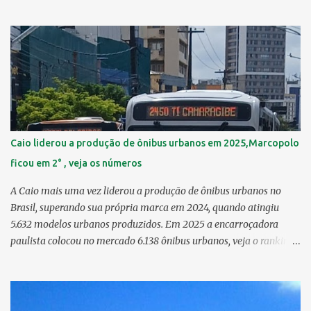
Guabiraba 46,17 km² 2º Várzea 22,47 km² > no Censo 2010 :
22,55 km² 3º Ibura 10,17 km² > no Censo 2010: 10,19 km² 4º
Curado 7,98 km² 5º Boa Viagem 7,76 km² > no Censo 2010 : 7,53
km² 6º Imbiribeira 6,65 km² > no Censo 2010 : 6,66 km² 7º Pina
6,29 km² 8º Dois Irmãos 5,85 km² 9º Barro 4,54 km² 10º Iputinga
4,33 km² > no Censo 2010 : 4,34 km² 11º Cohab 4,33 km² > no
Censo 2010: 4,26 km² 12º Passarinho 4,06 km² 13º Santo Amaro
3,80 km² 14º Afogados 3,69 km² 15º Cordeiro 3,40 km² 16º São José
3,26 km² 17º Dois Unidos 3,12 km² 18...
Caio liderou a produção de ônibus urbanos em 2025,Marcopolo
ficou em 2° , veja os números
A Caio mais uma vez liderou a produção de ônibus urbanos no
Brasil, superando sua própria marca em 2024, quando atingiu
5.632 modelos urbanos produzidos. Em 2025 a encarroçadora
paulista colocou no mercado 6.138 ônibus urbanos, veja o ranking
completo deste ano O modelo Apache VIP e o Millenium, líderes de
venda da Caio 1. CAIO Induscar 6.138 2. Marcopolo 2.572 3.
Mascarello 1.026 4. Comil 16 5. Neobus/Ciferal 4 Estas são
associadas a FABUS - Associação Nacional dos Fabricantes de