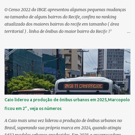
O Censo 2022 do IBGE apresentou algumas pequenas mudanças
no tamanho de alguns bairros do Recife, confira no ranking
atualizado dos maiores bairros do recife em tamanho ( área
territorial ) . linha de ônibus do maior bairro do Recife 1º
Guabiraba 46,17 km² 2º Várzea 22,47 km² > no Censo 2010 :
22,55 km² 3º Ibura 10,17 km² > no Censo 2010: 10,19 km² 4º
Curado 7,98 km² 5º Boa Viagem 7,76 km² > no Censo 2010 : 7,53
km² 6º Imbiribeira 6,65 km² > no Censo 2010 : 6,66 km² 7º Pina
6,29 km² 8º Dois Irmãos 5,85 km² 9º Barro 4,54 km² 10º Iputinga
4,33 km² > no Censo 2010 : 4,34 km² 11º Cohab 4,33 km² > no
Censo 2010: 4,26 km² 12º Passarinho 4,06 km² 13º Santo Amaro
3,80 km² 14º Afogados 3,69 km² 15º Cordeiro 3,40 km² 16º São José
3,26 km² 17º Dois Unidos 3,12 km² 18...
Caio liderou a produção de ônibus urbanos em 2025,Marcopolo
ficou em 2° , veja os números
A Caio mais uma vez liderou a produção de ônibus urbanos no
Brasil, superando sua própria marca em 2024, quando atingiu