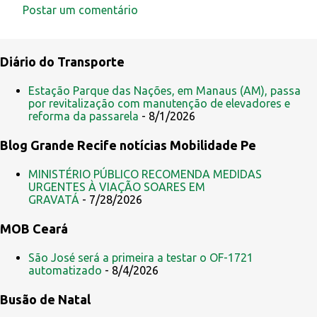
Postar um comentário
C
o
Diário do Transporte
m
e
Estação Parque das Nações, em Manaus (AM), passa
por revitalização com manutenção de elevadores e
n
reforma da passarela
- 8/1/2026
t
Blog Grande Recife notícias Mobilidade Pe
á
r
MINISTÉRIO PÚBLICO RECOMENDA MEDIDAS
i
URGENTES À VIAÇÃO SOARES EM
GRAVATÁ
- 7/28/2026
o
s
MOB Ceará
São José será a primeira a testar o OF-1721
automatizado
- 8/4/2026
Busão de Natal