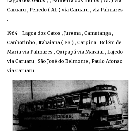
Lagoa dos Gatos ) , Palmeira dos Índios ( AL ) via
Caruaru , Penedo ( AL ) via Caruaru , via Palmares
.
1964 - Lagoa dos Gatos , Jurema , Camutanga ,
Canhotinho , Itabaiana ( PB ) , Carpina , Belém de
Maria via Palmares , Quipapá via Maraial , Lajedo
via Caruaru , São José do Belmonte , Paulo Afonso
via Caruaru