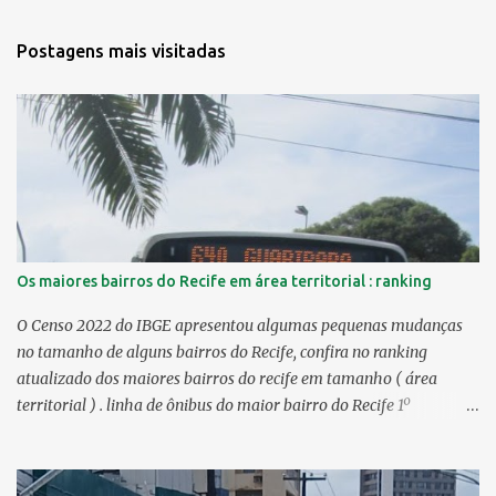
Postagens mais visitadas
Os maiores bairros do Recife em área territorial : ranking
O Censo 2022 do IBGE apresentou algumas pequenas mudanças
no tamanho de alguns bairros do Recife, confira no ranking
atualizado dos maiores bairros do recife em tamanho ( área
territorial ) . linha de ônibus do maior bairro do Recife 1º
Guabiraba 46,17 km² 2º Várzea 22,47 km² > no Censo 2010 :
22,55 km² 3º Ibura 10,17 km² > no Censo 2010: 10,19 km² 4º
Curado 7,98 km² 5º Boa Viagem 7,76 km² > no Censo 2010 : 7,53