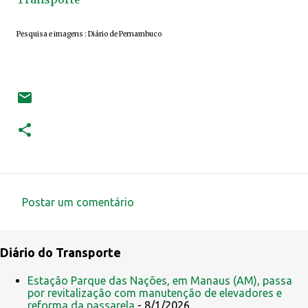
Pesquisa e imagens : Diário de Pernambuco
Postar um comentário
C
o
Diário do Transporte
m
e
Estação Parque das Nações, em Manaus (AM), passa
por revitalização com manutenção de elevadores e
n
reforma da passarela
- 8/1/2026