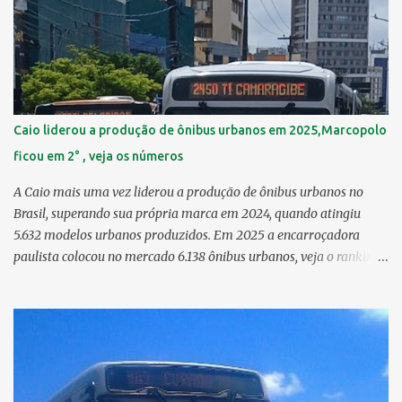
km² 6º Imbiribeira 6,65 km² > no Censo 2010 : 6,66 km² 7º Pina
6,29 km² 8º Dois Irmãos 5,85 km² 9º Barro 4,54 km² 10º Iputinga
4,33 km² > no Censo 2010 : 4,34 km² 11º Cohab 4,33 km² > no
Censo 2010: 4,26 km² 12º Passarinho 4,06 km² 13º Santo Amaro
3,80 km² 14º Afogados 3,69 km² 15º Cordeiro 3,40 km² 16º São José
3,26 km² 17º Dois Unidos 3,12 km² 18...
Caio liderou a produção de ônibus urbanos em 2025,Marcopolo
ficou em 2° , veja os números
A Caio mais uma vez liderou a produção de ônibus urbanos no
Brasil, superando sua própria marca em 2024, quando atingiu
5.632 modelos urbanos produzidos. Em 2025 a encarroçadora
paulista colocou no mercado 6.138 ônibus urbanos, veja o ranking
completo deste ano O modelo Apache VIP e o Millenium, líderes de
venda da Caio 1. CAIO Induscar 6.138 2. Marcopolo 2.572 3.
Mascarello 1.026 4. Comil 16 5. Neobus/Ciferal 4 Estas são
associadas a FABUS - Associação Nacional dos Fabricantes de
Ônibus , a Volare, que não faz parte da associação, fabricou neste
ano, 327 modelos urbanos. O que aconteceu com a Comil ? A Comil