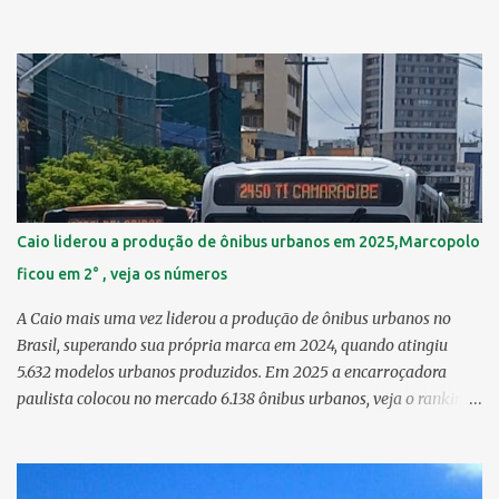
Guabiraba 46,17 km² 2º Várzea 22,47 km² > no Censo 2010 :
22,55 km² 3º Ibura 10,17 km² > no Censo 2010: 10,19 km² 4º
Curado 7,98 km² 5º Boa Viagem 7,76 km² > no Censo 2010 : 7,53
km² 6º Imbiribeira 6,65 km² > no Censo 2010 : 6,66 km² 7º Pina
6,29 km² 8º Dois Irmãos 5,85 km² 9º Barro 4,54 km² 10º Iputinga
4,33 km² > no Censo 2010 : 4,34 km² 11º Cohab 4,33 km² > no
Censo 2010: 4,26 km² 12º Passarinho 4,06 km² 13º Santo Amaro
3,80 km² 14º Afogados 3,69 km² 15º Cordeiro 3,40 km² 16º São José
3,26 km² 17º Dois Unidos 3,12 km² 18...
Caio liderou a produção de ônibus urbanos em 2025,Marcopolo
ficou em 2° , veja os números
A Caio mais uma vez liderou a produção de ônibus urbanos no
Brasil, superando sua própria marca em 2024, quando atingiu
5.632 modelos urbanos produzidos. Em 2025 a encarroçadora
paulista colocou no mercado 6.138 ônibus urbanos, veja o ranking
completo deste ano O modelo Apache VIP e o Millenium, líderes de
venda da Caio 1. CAIO Induscar 6.138 2. Marcopolo 2.572 3.
Mascarello 1.026 4. Comil 16 5. Neobus/Ciferal 4 Estas são