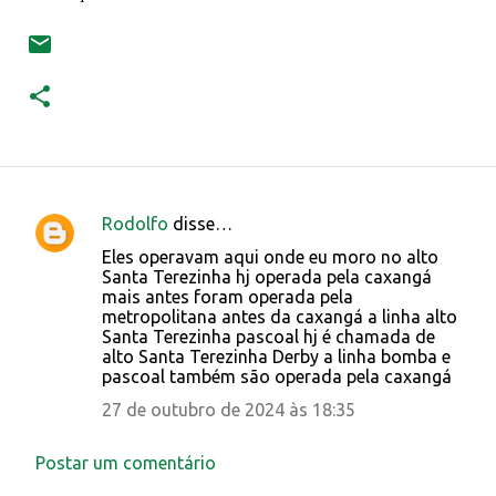
Rodolfo
disse…
C
Eles operavam aqui onde eu moro no alto
o
Santa Terezinha hj operada pela caxangá
mais antes foram operada pela
m
metropolitana antes da caxangá a linha alto
e
Santa Terezinha pascoal hj é chamada de
alto Santa Terezinha Derby a linha bomba e
n
pascoal também são operada pela caxangá
t
27 de outubro de 2024 às 18:35
á
r
Postar um comentário
i