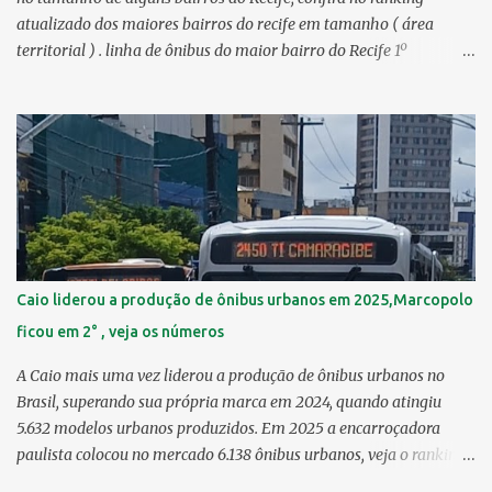
atualizado dos maiores bairros do recife em tamanho ( área
territorial ) . linha de ônibus do maior bairro do Recife 1º
Guabiraba 46,17 km² 2º Várzea 22,47 km² > no Censo 2010 :
22,55 km² 3º Ibura 10,17 km² > no Censo 2010: 10,19 km² 4º
Curado 7,98 km² 5º Boa Viagem 7,76 km² > no Censo 2010 : 7,53
km² 6º Imbiribeira 6,65 km² > no Censo 2010 : 6,66 km² 7º Pina
6,29 km² 8º Dois Irmãos 5,85 km² 9º Barro 4,54 km² 10º Iputinga
4,33 km² > no Censo 2010 : 4,34 km² 11º Cohab 4,33 km² > no
Censo 2010: 4,26 km² 12º Passarinho 4,06 km² 13º Santo Amaro
3,80 km² 14º Afogados 3,69 km² 15º Cordeiro 3,40 km² 16º São José
3,26 km² 17º Dois Unidos 3,12 km² 18...
Caio liderou a produção de ônibus urbanos em 2025,Marcopolo
ficou em 2° , veja os números
A Caio mais uma vez liderou a produção de ônibus urbanos no
Brasil, superando sua própria marca em 2024, quando atingiu
5.632 modelos urbanos produzidos. Em 2025 a encarroçadora
paulista colocou no mercado 6.138 ônibus urbanos, veja o ranking
completo deste ano O modelo Apache VIP e o Millenium, líderes de