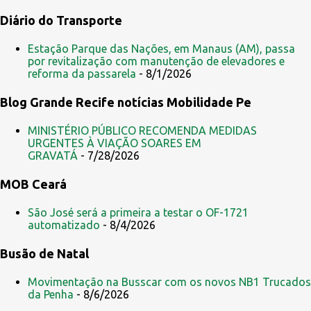
o
Diário do Transporte
m
e
Estação Parque das Nações, em Manaus (AM), passa
por revitalização com manutenção de elevadores e
n
reforma da passarela
- 8/1/2026
t
Blog Grande Recife notícias Mobilidade Pe
á
r
MINISTÉRIO PÚBLICO RECOMENDA MEDIDAS
i
URGENTES À VIAÇÃO SOARES EM
GRAVATÁ
- 7/28/2026
o
s
MOB Ceará
São José será a primeira a testar o OF-1721
automatizado
- 8/4/2026
Busão de Natal
Movimentação na Busscar com os novos NB1 Trucados
da Penha
- 8/6/2026