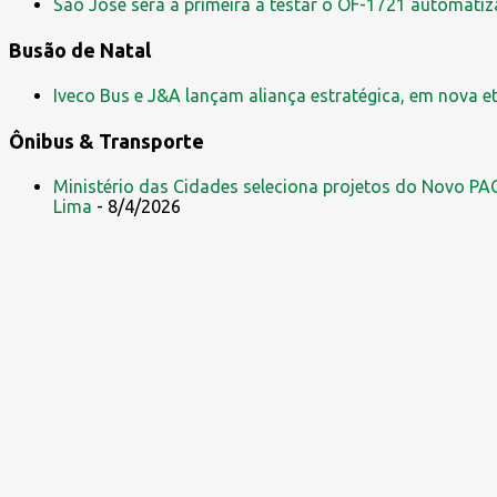
s
São José será a primeira a testar o OF-1721 automati
Busão de Natal
Iveco Bus e J&A lançam aliança estratégica, em nova e
Ônibus & Transporte
Ministério das Cidades seleciona projetos do Novo PAC
Lima
- 8/4/2026