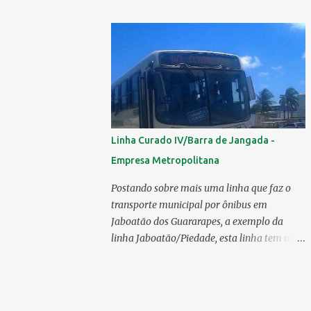
mercado 6.138 ônibus urbanos, veja o
ranking completo deste ano O modelo
Apache VIP e o Millenium, líderes de venda
da Caio 1. CAIO Induscar 6.138 2. Marcopolo
2.572 3. Mascarello 1.026 4. Comil 16 5.
Neobus/Ciferal 4 Estas são associadas a
FABUS - Associação Nacional dos
Fabricantes de Ônibus , a Volare, que não faz
Linha Curado IV/Barra de Jangada -
parte da associação, fabricou neste ano, 327
Empresa Metropolitana
modelos urbanos. O que aconteceu com a
Comil ? A Comil vem de um processo de
Postando sobre mais uma linha que faz o
recuperação judicial e fechamento de filial, o
transporte municipal por ônibus em
que em 2025 fez com que a encarroçadora
Jaboatão dos Guararapes, a exemplo da
só produzisse 16 unidades de ônibus
linha Jaboatão/Piedade, esta linha tem um
urbanos, a empresa têm mantido o foco em
percurso bastante extenso;ela percorre 10
rodoviários, ficando em segundo lugar na
bairros, saindo do seu terminal no Curado
produção, perdendo apenas para a
IV, passando por Curado II, Curado I,
Marcopolo. O último modelo urbano
Cavaleiro, Sucupira, Dois Carneiros, Lagoa