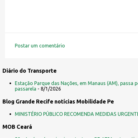
Postar um comentário
C
o
m
Diário do Transporte
e
Estação Parque das Nações, em Manaus (AM), passa po
n
passarela
- 8/1/2026
t
Blog Grande Recife notícias Mobilidade Pe
á
r
MINISTÉRIO PÚBLICO RECOMENDA MEDIDAS URGENT
i
MOB Ceará
o