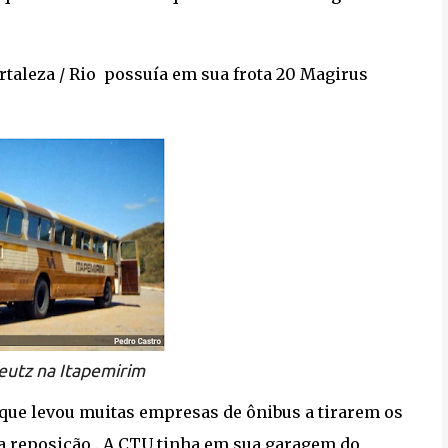
z .
Fortaleza / Rio possuía em sua frota 20 Magirus
eutz na Itapemirim
o que levou muitas empresas de ônibus a tirarem os
ara reposição . A CTU tinha em sua garagem do