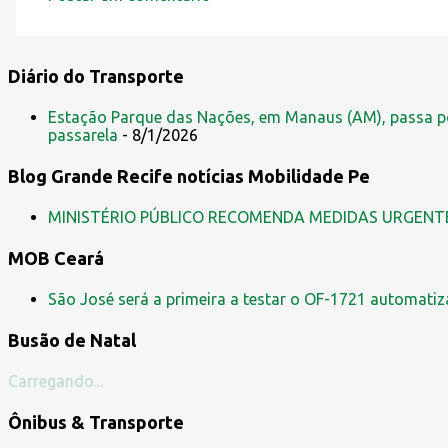
C
o
m
Diário do Transporte
e
Estação Parque das Nações, em Manaus (AM), passa po
n
passarela
- 8/1/2026
t
Blog Grande Recife notícias Mobilidade Pe
á
r
MINISTÉRIO PÚBLICO RECOMENDA MEDIDAS URGENT
i
MOB Ceará
o
s
São José será a primeira a testar o OF-1721 automati
Busão de Natal
Carregando...
Ônibus & Transporte