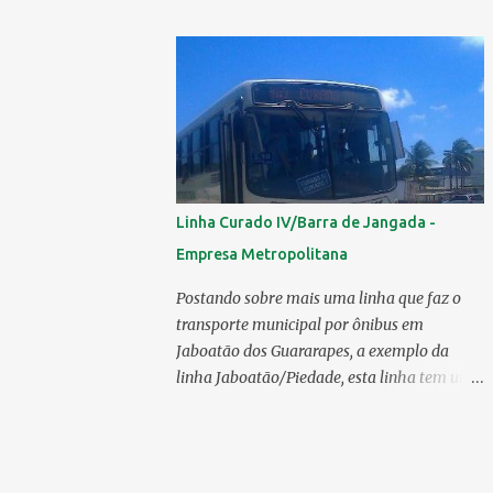
mercado 6.138 ônibus urbanos, veja o
ranking completo deste ano O modelo
Apache VIP e o Millenium, líderes de venda
da Caio 1. CAIO Induscar 6.138 2. Marcopolo
2.572 3. Mascarello 1.026 4. Comil 16 5.
Neobus/Ciferal 4 Estas são associadas a
FABUS - Associação Nacional dos
Fabricantes de Ônibus , a Volare, que não faz
Linha Curado IV/Barra de Jangada -
parte da associação, fabricou neste ano, 327
Empresa Metropolitana
modelos urbanos. O que aconteceu com a
Comil ? A Comil vem de um processo de
Postando sobre mais uma linha que faz o
recuperação judicial e fechamento de filial, o
transporte municipal por ônibus em
que em 2025 fez com que a encarroçadora
Jaboatão dos Guararapes, a exemplo da
só produzisse 16 unidades de ônibus
linha Jaboatão/Piedade, esta linha tem um
urbanos, a empresa têm mantido o foco em
percurso bastante extenso;ela percorre 10
rodoviários, ficando em segundo lugar na
bairros, saindo do seu terminal no Curado
produção, perdendo apenas para a
IV, passando por Curado II, Curado I,
Marcopolo. O último modelo urbano
Cavaleiro, Sucupira, Dois Carneiros, Lagoa