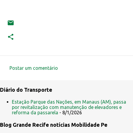
Postar um comentário
C
o
Diário do Transporte
m
e
Estação Parque das Nações, em Manaus (AM), passa
por revitalização com manutenção de elevadores e
n
reforma da passarela
- 8/1/2026
t
Blog Grande Recife notícias Mobilidade Pe
á