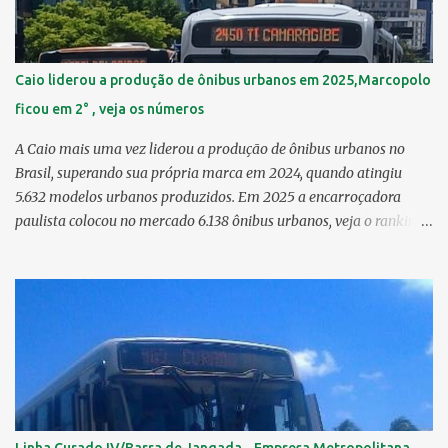
Censo 2010: 4,26 km² 12º Passarinho 4,06 km² 13º Santo Amaro
3,80 km² 14º Afogados 3,69 km² 15º Cordeiro 3,40 km² 16º São José
3,26 km² 17º Dois Unidos 3,12 km² 18...
Caio liderou a produção de ônibus urbanos em 2025,Marcopolo
ficou em 2° , veja os números
A Caio mais uma vez liderou a produção de ônibus urbanos no
Brasil, superando sua própria marca em 2024, quando atingiu
5.632 modelos urbanos produzidos. Em 2025 a encarroçadora
paulista colocou no mercado 6.138 ônibus urbanos, veja o ranking
completo deste ano O modelo Apache VIP e o Millenium, líderes de
venda da Caio 1. CAIO Induscar 6.138 2. Marcopolo 2.572 3.
Mascarello 1.026 4. Comil 16 5. Neobus/Ciferal 4 Estas são
associadas a FABUS - Associação Nacional dos Fabricantes de
Ônibus , a Volare, que não faz parte da associação, fabricou neste
ano, 327 modelos urbanos. O que aconteceu com a Comil ? A Comil
vem de um processo de recuperação judicial e fechamento de filial,
o que em 2025 fez com que a encarroçadora só produzisse 16
unidades de ônibus urbanos, a empresa têm mantido o foco em