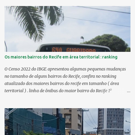
Os maiores bairros do Recife em área territorial : ranking
O Censo 2022 do IBGE apresentou algumas pequenas mudanças
no tamanho de alguns bairros do Recife, confira no ranking
atualizado dos maiores bairros do recife em tamanho ( área
territorial ) . linha de ônibus do maior bairro do Recife 1º
Guabiraba 46,17 km² 2º Várzea 22,47 km² > no Censo 2010 :
22,55 km² 3º Ibura 10,17 km² > no Censo 2010: 10,19 km² 4º
Curado 7,98 km² 5º Boa Viagem 7,76 km² > no Censo 2010 : 7,53
km² 6º Imbiribeira 6,65 km² > no Censo 2010 : 6,66 km² 7º Pina
6,29 km² 8º Dois Irmãos 5,85 km² 9º Barro 4,54 km² 10º Iputinga
4,33 km² > no Censo 2010 : 4,34 km² 11º Cohab 4,33 km² > no