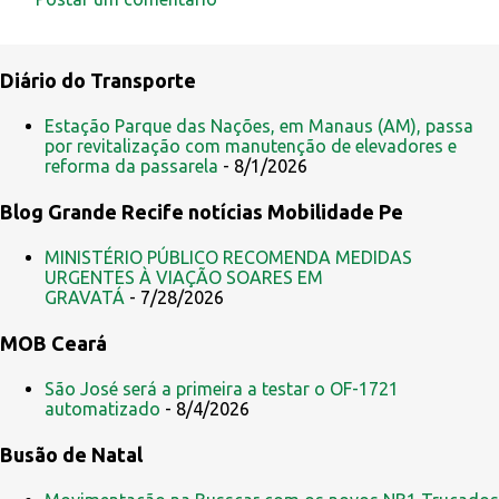
C
o
Diário do Transporte
m
e
Estação Parque das Nações, em Manaus (AM), passa
por revitalização com manutenção de elevadores e
n
reforma da passarela
- 8/1/2026
t
Blog Grande Recife notícias Mobilidade Pe
á
r
MINISTÉRIO PÚBLICO RECOMENDA MEDIDAS
i
URGENTES À VIAÇÃO SOARES EM
GRAVATÁ
- 7/28/2026
o
s
MOB Ceará
São José será a primeira a testar o OF-1721
automatizado
- 8/4/2026
Busão de Natal