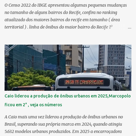
O Censo 2022 do IBGE apresentou algumas pequenas mudanças
no tamanho de alguns bairros do Recife, confira no ranking
atualizado dos maiores bairros do recife em tamanho ( área
territorial ) . linha de ônibus do maior bairro do Recife 1º
Guabiraba 46,17 km² 2º Várzea 22,47 km² > no Censo 2010 :
22,55 km² 3º Ibura 10,17 km² > no Censo 2010: 10,19 km² 4º
Curado 7,98 km² 5º Boa Viagem 7,76 km² > no Censo 2010 : 7,53
km² 6º Imbiribeira 6,65 km² > no Censo 2010 : 6,66 km² 7º Pina
6,29 km² 8º Dois Irmãos 5,85 km² 9º Barro 4,54 km² 10º Iputinga
4,33 km² > no Censo 2010 : 4,34 km² 11º Cohab 4,33 km² > no
Censo 2010: 4,26 km² 12º Passarinho 4,06 km² 13º Santo Amaro
3,80 km² 14º Afogados 3,69 km² 15º Cordeiro 3,40 km² 16º São José
3,26 km² 17º Dois Unidos 3,12 km² 18...
Caio liderou a produção de ônibus urbanos em 2025,Marcopolo
ficou em 2° , veja os números
A Caio mais uma vez liderou a produção de ônibus urbanos no
Brasil, superando sua própria marca em 2024, quando atingiu
5.632 modelos urbanos produzidos. Em 2025 a encarroçadora