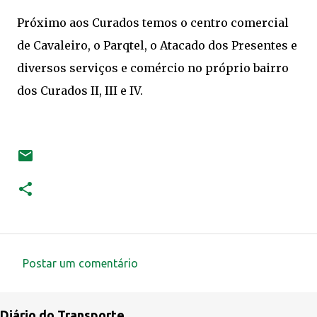
Próximo aos Curados temos o centro comercial
de Cavaleiro, o Parqtel, o Atacado dos Presentes e
diversos serviços e comércio no próprio bairro
dos Curados II, III e IV.
Postar um comentário
C
o
Diário do Transporte