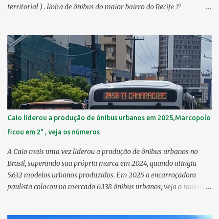
territorial ) . linha de ônibus do maior bairro do Recife 1º
Guabiraba 46,17 km² 2º Várzea 22,47 km² > no Censo 2010 :
22,55 km² 3º Ibura 10,17 km² > no Censo 2010: 10,19 km² 4º
Curado 7,98 km² 5º Boa Viagem 7,76 km² > no Censo 2010 : 7,53
km² 6º Imbiribeira 6,65 km² > no Censo 2010 : 6,66 km² 7º Pina
6,29 km² 8º Dois Irmãos 5,85 km² 9º Barro 4,54 km² 10º Iputinga
4,33 km² > no Censo 2010 : 4,34 km² 11º Cohab 4,33 km² > no
Censo 2010: 4,26 km² 12º Passarinho 4,06 km² 13º Santo Amaro
3,80 km² 14º Afogados 3,69 km² 15º Cordeiro 3,40 km² 16º São José
3,26 km² 17º Dois Unidos 3,12 km² 18...
Caio liderou a produção de ônibus urbanos em 2025,Marcopolo
ficou em 2° , veja os números
A Caio mais uma vez liderou a produção de ônibus urbanos no
Brasil, superando sua própria marca em 2024, quando atingiu
5.632 modelos urbanos produzidos. Em 2025 a encarroçadora
paulista colocou no mercado 6.138 ônibus urbanos, veja o ranking
completo deste ano O modelo Apache VIP e o Millenium, líderes de
venda da Caio 1. CAIO Induscar 6.138 2. Marcopolo 2.572 3.