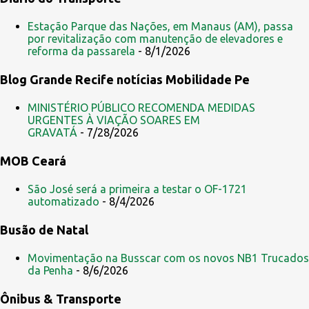
m
e
Estação Parque das Nações, em Manaus (AM), passa
por revitalização com manutenção de elevadores e
n
reforma da passarela
- 8/1/2026
t
Blog Grande Recife notícias Mobilidade Pe
á
r
MINISTÉRIO PÚBLICO RECOMENDA MEDIDAS
i
URGENTES À VIAÇÃO SOARES EM
GRAVATÁ
- 7/28/2026
o
s
MOB Ceará
São José será a primeira a testar o OF-1721
automatizado
- 8/4/2026
Busão de Natal
Movimentação na Busscar com os novos NB1 Trucados
da Penha
- 8/6/2026
Ônibus & Transporte