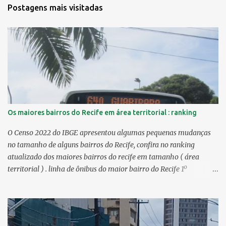
Postagens mais visitadas
Os maiores bairros do Recife em área territorial : ranking
O Censo 2022 do IBGE apresentou algumas pequenas mudanças
no tamanho de alguns bairros do Recife, confira no ranking
atualizado dos maiores bairros do recife em tamanho ( área
territorial ) . linha de ônibus do maior bairro do Recife 1º
Guabiraba 46,17 km² 2º Várzea 22,47 km² > no Censo 2010 :
22,55 km² 3º Ibura 10,17 km² > no Censo 2010: 10,19 km² 4º
Curado 7,98 km² 5º Boa Viagem 7,76 km² > no Censo 2010 : 7,53
km² 6º Imbiribeira 6,65 km² > no Censo 2010 : 6,66 km² 7º Pina