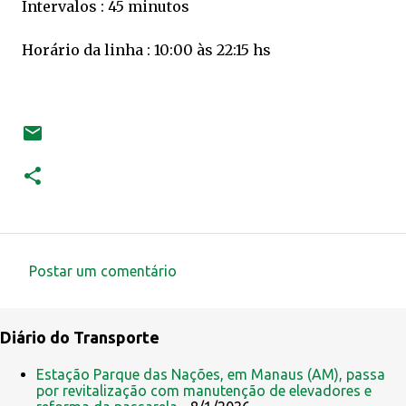
Intervalos : 45 minutos
Horário da linha : 10:00 às 22:15 hs
Postar um comentário
C
o
Diário do Transporte
m
e
Estação Parque das Nações, em Manaus (AM), passa
por revitalização com manutenção de elevadores e
n