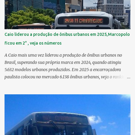
6,29 km² 8º Dois Irmãos 5,85 km² 9º Barro 4,54 km² 10º Iputinga
4,33 km² > no Censo 2010 : 4,34 km² 11º Cohab 4,33 km² > no
Censo 2010: 4,26 km² 12º Passarinho 4,06 km² 13º Santo Amaro
3,80 km² 14º Afogados 3,69 km² 15º Cordeiro 3,40 km² 16º São José
3,26 km² 17º Dois Unidos 3,12 km² 18...
Caio liderou a produção de ônibus urbanos em 2025,Marcopolo
ficou em 2° , veja os números
A Caio mais uma vez liderou a produção de ônibus urbanos no
Brasil, superando sua própria marca em 2024, quando atingiu
5.632 modelos urbanos produzidos. Em 2025 a encarroçadora
paulista colocou no mercado 6.138 ônibus urbanos, veja o ranking
completo deste ano O modelo Apache VIP e o Millenium, líderes de
venda da Caio 1. CAIO Induscar 6.138 2. Marcopolo 2.572 3.
Mascarello 1.026 4. Comil 16 5. Neobus/Ciferal 4 Estas são
associadas a FABUS - Associação Nacional dos Fabricantes de
Ônibus , a Volare, que não faz parte da associação, fabricou neste
ano, 327 modelos urbanos. O que aconteceu com a Comil ? A Comil
vem de um processo de recuperação judicial e fechamento de filial,
o que em 2025 fez com que a encarroçadora só produzisse 16