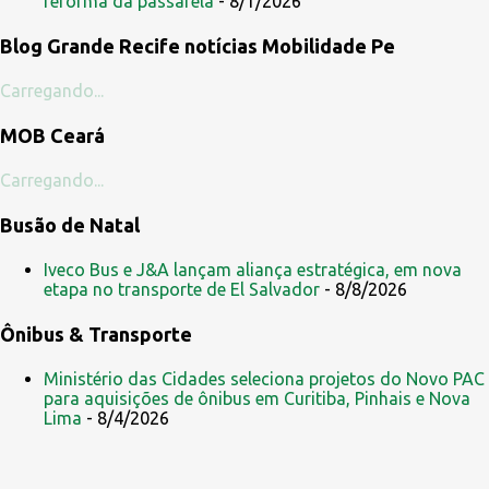
reforma da passarela
- 8/1/2026
t
Blog Grande Recife notícias Mobilidade Pe
á
r
Carregando...
i
MOB Ceará
o
s
Carregando...
Busão de Natal
Iveco Bus e J&A lançam aliança estratégica, em nova
etapa no transporte de El Salvador
- 8/8/2026
Ônibus & Transporte
Ministério das Cidades seleciona projetos do Novo PAC
para aquisições de ônibus em Curitiba, Pinhais e Nova
Lima
- 8/4/2026