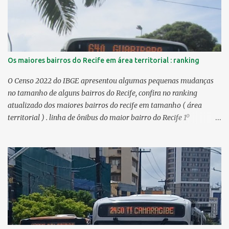
Os maiores bairros do Recife em área territorial : ranking
O Censo 2022 do IBGE apresentou algumas pequenas mudanças
no tamanho de alguns bairros do Recife, confira no ranking
atualizado dos maiores bairros do recife em tamanho ( área
territorial ) . linha de ônibus do maior bairro do Recife 1º
Guabiraba 46,17 km² 2º Várzea 22,47 km² > no Censo 2010 :
22,55 km² 3º Ibura 10,17 km² > no Censo 2010: 10,19 km² 4º
Curado 7,98 km² 5º Boa Viagem 7,76 km² > no Censo 2010 : 7,53
km² 6º Imbiribeira 6,65 km² > no Censo 2010 : 6,66 km² 7º Pina
6,29 km² 8º Dois Irmãos 5,85 km² 9º Barro 4,54 km² 10º Iputinga
4,33 km² > no Censo 2010 : 4,34 km² 11º Cohab 4,33 km² > no
Censo 2010: 4,26 km² 12º Passarinho 4,06 km² 13º Santo Amaro
3,80 km² 14º Afogados 3,69 km² 15º Cordeiro 3,40 km² 16º São José
3,26 km² 17º Dois Unidos 3,12 km² 18...