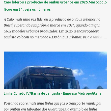
Caio liderou a produção de ônibus urbanos em 2025,Marcopolo
ficou em 2° , veja os números
A Caio mais uma vez liderou a produção de ônibus urbanos no
Brasil, superando sua própria marca em 2024, quando atingiu
5.632 modelos urbanos produzidos. Em 2025 a encarroçadora
paulista colocou no mercado 6.138 ônibus urbanos, veja o ranking
completo deste ano O modelo Apache VIP e o Millenium, líderes de
venda da Caio 1. CAIO Induscar 6.138 2. Marcopolo 2.572 3.
Mascarello 1.026 4. Comil 16 5. Neobus/Ciferal 4 Estas são
associadas a FABUS - Associação Nacional dos Fabricantes de
Ônibus , a Volare, que não faz parte da associação, fabricou neste
ano, 327 modelos urbanos. O que aconteceu com a Comil ? A Comil
vem de um processo de recuperação judicial e fechamento de filial,
o que em 2025 fez com que a encarroçadora só produzisse 16
unidades de ônibus urbanos, a empresa têm mantido o foco em
Linha Curado IV/Barra de Jangada - Empresa Metropolitana
rodoviários, ficando em segundo lugar na produção, perdendo
apenas para a Marcopolo. O último modelo urbano lançado pela
Postando sobre mais uma linha que faz o transporte municipal
Comil foi o Svelto BRS 2019. Em solo pernambucano uma das
por ônibus em Jaboatão dos Guararapes, a exemplo da linha