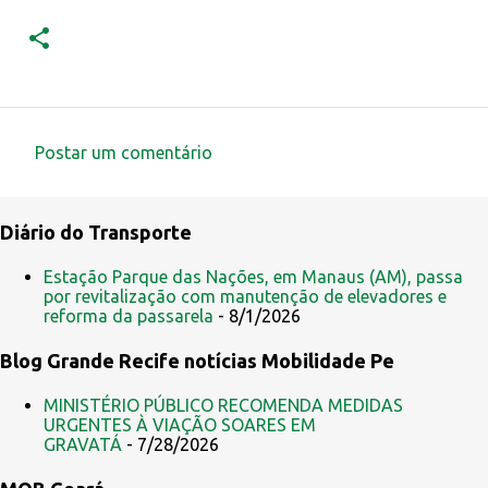
Postar um comentário
C
o
Diário do Transporte
m
e
Estação Parque das Nações, em Manaus (AM), passa
por revitalização com manutenção de elevadores e
n
reforma da passarela
- 8/1/2026
t
Blog Grande Recife notícias Mobilidade Pe
á
r
MINISTÉRIO PÚBLICO RECOMENDA MEDIDAS
i
URGENTES À VIAÇÃO SOARES EM
GRAVATÁ
- 7/28/2026
o
s