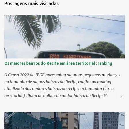
Postagens mais visitadas
Os maiores bairros do Recife em área territorial : ranking
O Censo 2022 do IBGE apresentou algumas pequenas mudanças
no tamanho de alguns bairros do Recife, confira no ranking
atualizado dos maiores bairros do recife em tamanho ( área
territorial ) . linha de ônibus do maior bairro do Recife 1º
Guabiraba 46,17 km² 2º Várzea 22,47 km² > no Censo 2010 :
22,55 km² 3º Ibura 10,17 km² > no Censo 2010: 10,19 km² 4º
Curado 7,98 km² 5º Boa Viagem 7,76 km² > no Censo 2010 : 7,53
km² 6º Imbiribeira 6,65 km² > no Censo 2010 : 6,66 km² 7º Pina