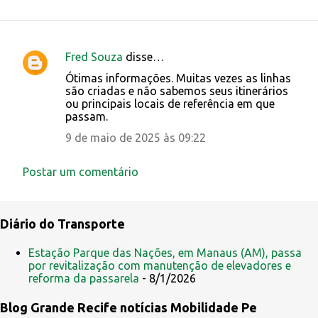
Fred Souza
disse…
C
Ótimas informações. Muitas vezes as linhas
o
são criadas e não sabemos seus itinerários
ou principais locais de referência em que
m
passam.
e
9 de maio de 2025 às 09:22
n
t
Postar um comentário
á
r
Diário do Transporte
i
o
Estação Parque das Nações, em Manaus (AM), passa
s
por revitalização com manutenção de elevadores e
reforma da passarela
- 8/1/2026
Blog Grande Recife notícias Mobilidade Pe