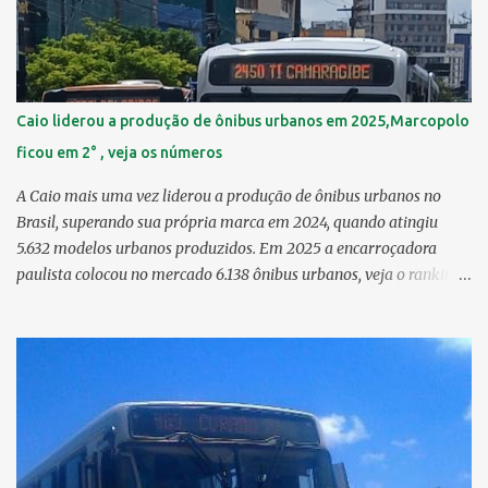
6,29 km² 8º Dois Irmãos 5,85 km² 9º Barro 4,54 km² 10º Iputinga
4,33 km² > no Censo 2010 : 4,34 km² 11º Cohab 4,33 km² > no
Censo 2010: 4,26 km² 12º Passarinho 4,06 km² 13º Santo Amaro
3,80 km² 14º Afogados 3,69 km² 15º Cordeiro 3,40 km² 16º São José
3,26 km² 17º Dois Unidos 3,12 km² 18...
Caio liderou a produção de ônibus urbanos em 2025,Marcopolo
ficou em 2° , veja os números
A Caio mais uma vez liderou a produção de ônibus urbanos no
Brasil, superando sua própria marca em 2024, quando atingiu
5.632 modelos urbanos produzidos. Em 2025 a encarroçadora
paulista colocou no mercado 6.138 ônibus urbanos, veja o ranking
completo deste ano O modelo Apache VIP e o Millenium, líderes de
venda da Caio 1. CAIO Induscar 6.138 2. Marcopolo 2.572 3.
Mascarello 1.026 4. Comil 16 5. Neobus/Ciferal 4 Estas são
associadas a FABUS - Associação Nacional dos Fabricantes de
Ônibus , a Volare, que não faz parte da associação, fabricou neste
ano, 327 modelos urbanos. O que aconteceu com a Comil ? A Comil
vem de um processo de recuperação judicial e fechamento de filial,
o que em 2025 fez com que a encarroçadora só produzisse 16