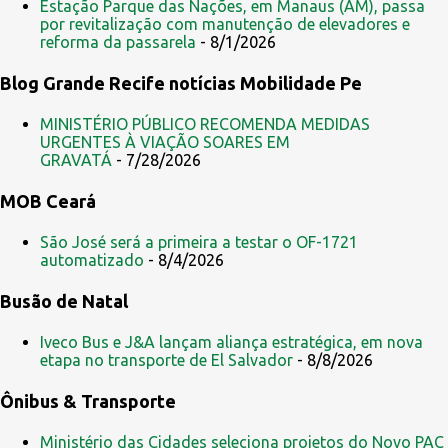
Estação Parque das Nações, em Manaus (AM), passa
por revitalização com manutenção de elevadores e
n
reforma da passarela
- 8/1/2026
t
Blog Grande Recife notícias Mobilidade Pe
á
r
MINISTÉRIO PÚBLICO RECOMENDA MEDIDAS
i
URGENTES À VIAÇÃO SOARES EM
GRAVATÁ
- 7/28/2026
o
s
MOB Ceará
São José será a primeira a testar o OF-1721
automatizado
- 8/4/2026
Busão de Natal
Iveco Bus e J&A lançam aliança estratégica, em nova
etapa no transporte de El Salvador
- 8/8/2026
Ônibus & Transporte
Ministério das Cidades seleciona projetos do Novo PAC