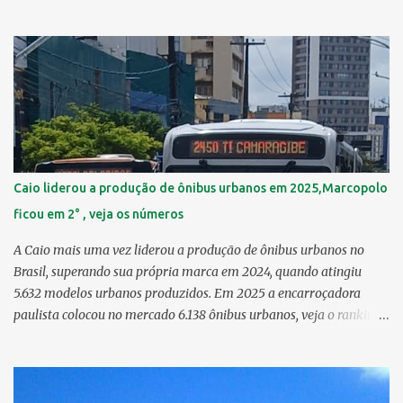
Guabiraba 46,17 km² 2º Várzea 22,47 km² > no Censo 2010 :
22,55 km² 3º Ibura 10,17 km² > no Censo 2010: 10,19 km² 4º
Curado 7,98 km² 5º Boa Viagem 7,76 km² > no Censo 2010 : 7,53
km² 6º Imbiribeira 6,65 km² > no Censo 2010 : 6,66 km² 7º Pina
6,29 km² 8º Dois Irmãos 5,85 km² 9º Barro 4,54 km² 10º Iputinga
4,33 km² > no Censo 2010 : 4,34 km² 11º Cohab 4,33 km² > no
Censo 2010: 4,26 km² 12º Passarinho 4,06 km² 13º Santo Amaro
3,80 km² 14º Afogados 3,69 km² 15º Cordeiro 3,40 km² 16º São José
3,26 km² 17º Dois Unidos 3,12 km² 18...
Caio liderou a produção de ônibus urbanos em 2025,Marcopolo
ficou em 2° , veja os números
A Caio mais uma vez liderou a produção de ônibus urbanos no
Brasil, superando sua própria marca em 2024, quando atingiu
5.632 modelos urbanos produzidos. Em 2025 a encarroçadora
paulista colocou no mercado 6.138 ônibus urbanos, veja o ranking
completo deste ano O modelo Apache VIP e o Millenium, líderes de
venda da Caio 1. CAIO Induscar 6.138 2. Marcopolo 2.572 3.
Mascarello 1.026 4. Comil 16 5. Neobus/Ciferal 4 Estas são
associadas a FABUS - Associação Nacional dos Fabricantes de