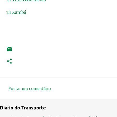
TI Xambá
Postar um comentário
C
o
Diário do Transporte
m
e