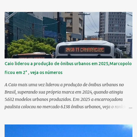
Guabiraba 46,17 km² 2º Várzea 22,47 km² > no Censo 2010 :
22,55 km² 3º Ibura 10,17 km² > no Censo 2010: 10,19 km² 4º
Curado 7,98 km² 5º Boa Viagem 7,76 km² > no Censo 2010 : 7,53
km² 6º Imbiribeira 6,65 km² > no Censo 2010 : 6,66 km² 7º Pina
6,29 km² 8º Dois Irmãos 5,85 km² 9º Barro 4,54 km² 10º Iputinga
4,33 km² > no Censo 2010 : 4,34 km² 11º Cohab 4,33 km² > no
Censo 2010: 4,26 km² 12º Passarinho 4,06 km² 13º Santo Amaro
3,80 km² 14º Afogados 3,69 km² 15º Cordeiro 3,40 km² 16º São José
3,26 km² 17º Dois Unidos 3,12 km² 18...
Caio liderou a produção de ônibus urbanos em 2025,Marcopolo
ficou em 2° , veja os números
A Caio mais uma vez liderou a produção de ônibus urbanos no
Brasil, superando sua própria marca em 2024, quando atingiu
5.632 modelos urbanos produzidos. Em 2025 a encarroçadora
paulista colocou no mercado 6.138 ônibus urbanos, veja o ranking
completo deste ano O modelo Apache VIP e o Millenium, líderes de
venda da Caio 1. CAIO Induscar 6.138 2. Marcopolo 2.572 3.
Mascarello 1.026 4. Comil 16 5. Neobus/Ciferal 4 Estas são
associadas a FABUS - Associação Nacional dos Fabricantes de