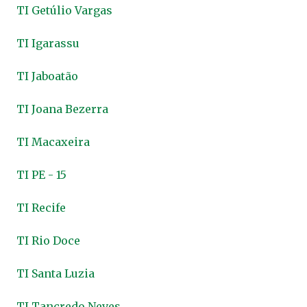
TI Getúlio Vargas
TI Igarassu
TI Jaboatão
TI Joana Bezerra
TI Macaxeira
TI PE - 15
TI Recife
TI Rio Doce
TI Santa Luzia
TI Tancredo Neves