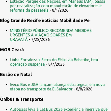
Estação Parque das Nações, em Manaus (AM), passa
por revitalização com manutenção de elevadores e
n
reforma da passarela
- 8/1/2026
t
Blog Grande Recife notícias Mobilidade Pe
á
r
MINISTÉRIO PÚBLICO RECOMENDA MEDIDAS
i
URGENTES À VIAÇÃO SOARES EM
GRAVATÁ
- 7/28/2026
o
s
MOB Ceará
Linha Fortaleza x Serra do Félix, via Beberibe, tem
operação suspensa
- 8/7/2026
Busão de Natal
Iveco Bus e J&A lançam aliança estratégica, em nova
etapa no transporte de El Salvador
- 8/8/2026
Ônibus & Transporte
Autopass leva à Lat.Bus 2026 experiência imersiva que