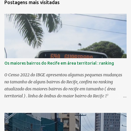
Postagens mais visitadas
Os maiores bairros do Recife em área territorial : ranking
O Censo 2022 do IBGE apresentou algumas pequenas mudanças
no tamanho de alguns bairros do Recife, confira no ranking
atualizado dos maiores bairros do recife em tamanho ( área
territorial ) . linha de ônibus do maior bairro do Recife 1º
Guabiraba 46,17 km² 2º Várzea 22,47 km² > no Censo 2010 :
22,55 km² 3º Ibura 10,17 km² > no Censo 2010: 10,19 km² 4º
Curado 7,98 km² 5º Boa Viagem 7,76 km² > no Censo 2010 : 7,53
km² 6º Imbiribeira 6,65 km² > no Censo 2010 : 6,66 km² 7º Pina