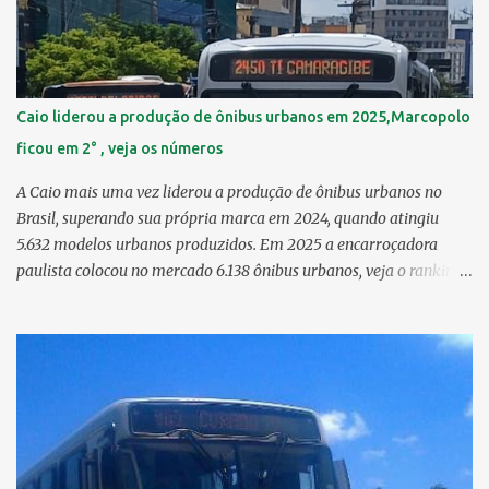
6,29 km² 8º Dois Irmãos 5,85 km² 9º Barro 4,54 km² 10º Iputinga
4,33 km² > no Censo 2010 : 4,34 km² 11º Cohab 4,33 km² > no
Censo 2010: 4,26 km² 12º Passarinho 4,06 km² 13º Santo Amaro
3,80 km² 14º Afogados 3,69 km² 15º Cordeiro 3,40 km² 16º São José
3,26 km² 17º Dois Unidos 3,12 km² 18...
Caio liderou a produção de ônibus urbanos em 2025,Marcopolo
ficou em 2° , veja os números
A Caio mais uma vez liderou a produção de ônibus urbanos no
Brasil, superando sua própria marca em 2024, quando atingiu
5.632 modelos urbanos produzidos. Em 2025 a encarroçadora
paulista colocou no mercado 6.138 ônibus urbanos, veja o ranking
completo deste ano O modelo Apache VIP e o Millenium, líderes de
venda da Caio 1. CAIO Induscar 6.138 2. Marcopolo 2.572 3.
Mascarello 1.026 4. Comil 16 5. Neobus/Ciferal 4 Estas são
associadas a FABUS - Associação Nacional dos Fabricantes de
Ônibus , a Volare, que não faz parte da associação, fabricou neste
ano, 327 modelos urbanos. O que aconteceu com a Comil ? A Comil
vem de um processo de recuperação judicial e fechamento de filial,
o que em 2025 fez com que a encarroçadora só produzisse 16