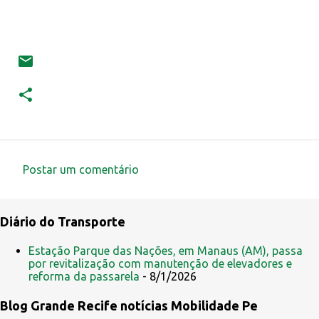
Postar um comentário
C
o
Diário do Transporte
m
e
Estação Parque das Nações, em Manaus (AM), passa
por revitalização com manutenção de elevadores e
n
reforma da passarela
- 8/1/2026
t
Blog Grande Recife notícias Mobilidade Pe
á