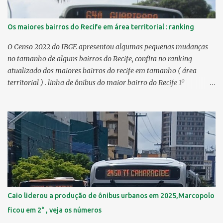
Os maiores bairros do Recife em área territorial : ranking
O Censo 2022 do IBGE apresentou algumas pequenas mudanças
no tamanho de alguns bairros do Recife, confira no ranking
atualizado dos maiores bairros do recife em tamanho ( área
territorial ) . linha de ônibus do maior bairro do Recife 1º
Guabiraba 46,17 km² 2º Várzea 22,47 km² > no Censo 2010 :
22,55 km² 3º Ibura 10,17 km² > no Censo 2010: 10,19 km² 4º
Curado 7,98 km² 5º Boa Viagem 7,76 km² > no Censo 2010 : 7,53
km² 6º Imbiribeira 6,65 km² > no Censo 2010 : 6,66 km² 7º Pina
6,29 km² 8º Dois Irmãos 5,85 km² 9º Barro 4,54 km² 10º Iputinga
4,33 km² > no Censo 2010 : 4,34 km² 11º Cohab 4,33 km² > no
Censo 2010: 4,26 km² 12º Passarinho 4,06 km² 13º Santo Amaro
3,80 km² 14º Afogados 3,69 km² 15º Cordeiro 3,40 km² 16º São José
3,26 km² 17º Dois Unidos 3,12 km² 18...
Caio liderou a produção de ônibus urbanos em 2025,Marcopolo
ficou em 2° , veja os números