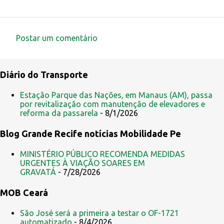
Postar um comentário
C
o
Diário do Transporte
m
e
Estação Parque das Nações, em Manaus (AM), passa
por revitalização com manutenção de elevadores e
n
reforma da passarela
- 8/1/2026
t
Blog Grande Recife notícias Mobilidade Pe
á
r
MINISTÉRIO PÚBLICO RECOMENDA MEDIDAS
i
URGENTES À VIAÇÃO SOARES EM
GRAVATÁ
- 7/28/2026
o
s
MOB Ceará
São José será a primeira a testar o OF-1721
automatizado
- 8/4/2026