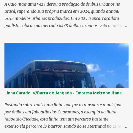
A Caio mais uma vez liderou a produção de ônibus urbanos no
Brasil, superando sua própria marca em 2024, quando atingiu
5.632 modelos urbanos produzidos. Em 2025 a encarroçadora
paulista colocou no mercado 6.138 ônibus urbanos, veja o ranking
completo deste ano O modelo Apache VIP e o Millenium, líderes de
venda da Caio 1. CAIO Induscar 6.138 2. Marcopolo 2.572 3.
Mascarello 1.026 4. Comil 16 5. Neobus/Ciferal 4 Estas são
associadas a FABUS - Associação Nacional dos Fabricantes de
Ônibus , a Volare, que não faz parte da associação, fabricou neste
ano, 327 modelos urbanos. O que aconteceu com a Comil ? A Comil
vem de um processo de recuperação judicial e fechamento de filial,
o que em 2025 fez com que a encarroçadora só produzisse 16
unidades de ônibus urbanos, a empresa têm mantido o foco em
Linha Curado IV/Barra de Jangada - Empresa Metropolitana
rodoviários, ficando em segundo lugar na produção, perdendo
apenas para a Marcopolo. O último modelo urbano lançado pela
Postando sobre mais uma linha que faz o transporte municipal
Comil foi o Svelto BRS 2019. Em solo pernambucano uma das
por ônibus em Jaboatão dos Guararapes, a exemplo da linha
últimas aquis...
Jaboatão/Piedade, esta linha tem um percurso bastante
extenso;ela percorre 10 bairros, saindo do seu terminal no Curado