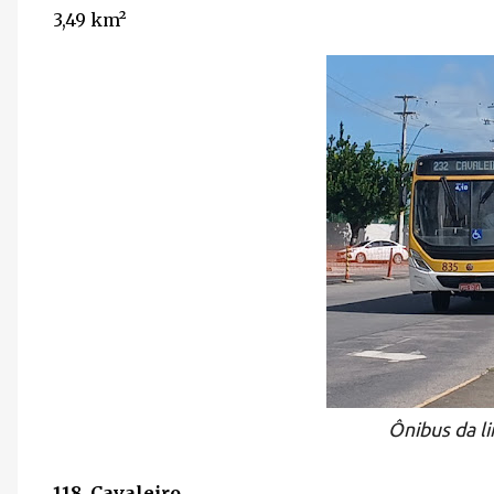
3,49
km²
Ônibus da l
118. Cavaleiro