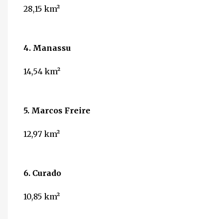
28,15
km²
4. Manassu
14,54
km²
5. Marcos Freire
12,97
km²
6. Curado
10,85
km²