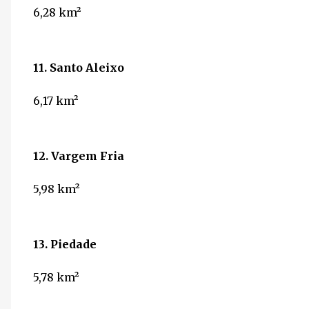
6,28
km²
11. Santo Aleixo
6,17
km²
12. Vargem Fria
5,98
km²
13. Piedade
5,78
km²