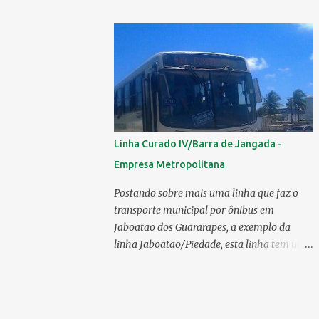
mercado 6.138 ônibus urbanos, veja o
ranking completo deste ano O modelo
Apache VIP e o Millenium, líderes de venda
da Caio 1. CAIO Induscar 6.138 2. Marcopolo
2.572 3. Mascarello 1.026 4. Comil 16 5.
Neobus/Ciferal 4 Estas são associadas a
FABUS - Associação Nacional dos
Fabricantes de Ônibus , a Volare, que não faz
Linha Curado IV/Barra de Jangada -
parte da associação, fabricou neste ano, 327
Empresa Metropolitana
modelos urbanos. O que aconteceu com a
Comil ? A Comil vem de um processo de
Postando sobre mais uma linha que faz o
recuperação judicial e fechamento de filial, o
transporte municipal por ônibus em
que em 2025 fez com que a encarroçadora
Jaboatão dos Guararapes, a exemplo da
só produzisse 16 unidades de ônibus
linha Jaboatão/Piedade, esta linha tem um
urbanos, a empresa têm mantido o foco em
percurso bastante extenso;ela percorre 10
rodoviários, ficando em segundo lugar na
bairros, saindo do seu terminal no Curado
produção, perdendo apenas para a
IV, passando por Curado II, Curado I,
Marcopolo. O último modelo urbano
Cavaleiro, Sucupira, Dois Carneiros, Lagoa