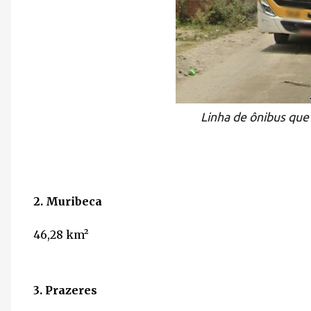
Linha de ônibus qu
2. Muribeca
46,28
km²
3. Prazeres