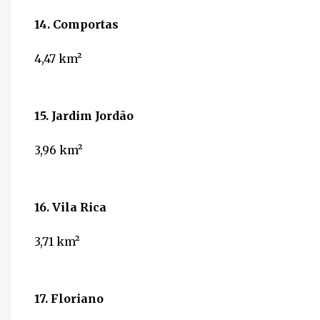
14. Comportas
4,47
km²
15. Jardim Jordão
3,96
km²
16. Vila Rica
3,71
km²
17. Floriano