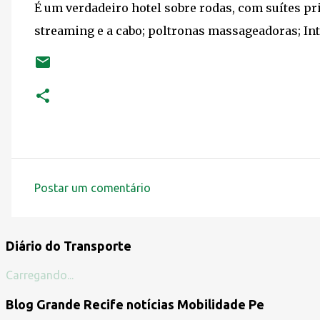
É um verdadeiro hotel sobre rodas, com suítes pr
streaming e a cabo; poltronas massageadoras; Inter
Postar um comentário
C
o
m
Diário do Transporte
e
Carregando...
n
Blog Grande Recife notícias Mobilidade Pe
t