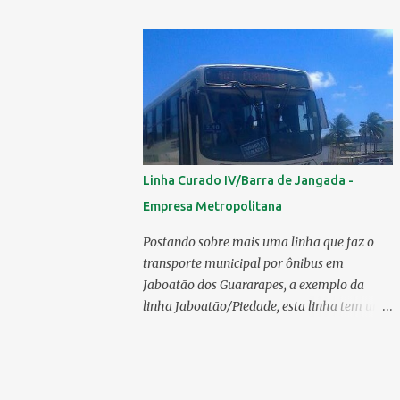
mercado 6.138 ônibus urbanos, veja o
ranking completo deste ano O modelo
Apache VIP e o Millenium, líderes de venda
da Caio 1. CAIO Induscar 6.138 2. Marcopolo
2.572 3. Mascarello 1.026 4. Comil 16 5.
Neobus/Ciferal 4 Estas são associadas a
FABUS - Associação Nacional dos
Fabricantes de Ônibus , a Volare, que não faz
Linha Curado IV/Barra de Jangada -
parte da associação, fabricou neste ano, 327
Empresa Metropolitana
modelos urbanos. O que aconteceu com a
Comil ? A Comil vem de um processo de
Postando sobre mais uma linha que faz o
recuperação judicial e fechamento de filial, o
transporte municipal por ônibus em
que em 2025 fez com que a encarroçadora
Jaboatão dos Guararapes, a exemplo da
só produzisse 16 unidades de ônibus
linha Jaboatão/Piedade, esta linha tem um
urbanos, a empresa têm mantido o foco em
percurso bastante extenso;ela percorre 10
rodoviários, ficando em segundo lugar na
bairros, saindo do seu terminal no Curado
produção, perdendo apenas para a
IV, passando por Curado II, Curado I,
Marcopolo. O último modelo urbano
Cavaleiro, Sucupira, Dois Carneiros, Lagoa