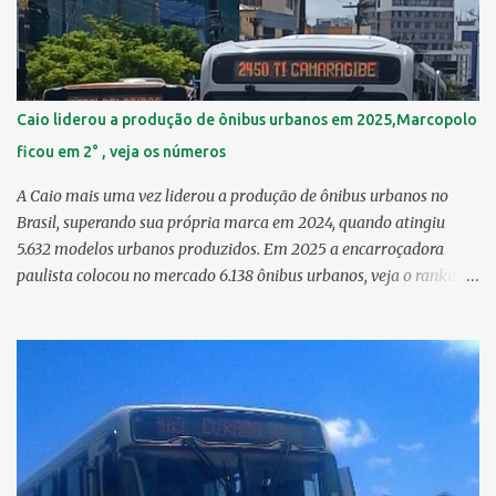
6,29 km² 8º Dois Irmãos 5,85 km² 9º Barro 4,54 km² 10º Iputinga
4,33 km² > no Censo 2010 : 4,34 km² 11º Cohab 4,33 km² > no
Censo 2010: 4,26 km² 12º Passarinho 4,06 km² 13º Santo Amaro
3,80 km² 14º Afogados 3,69 km² 15º Cordeiro 3,40 km² 16º São José
3,26 km² 17º Dois Unidos 3,12 km² 18...
Caio liderou a produção de ônibus urbanos em 2025,Marcopolo
ficou em 2° , veja os números
A Caio mais uma vez liderou a produção de ônibus urbanos no
Brasil, superando sua própria marca em 2024, quando atingiu
5.632 modelos urbanos produzidos. Em 2025 a encarroçadora
paulista colocou no mercado 6.138 ônibus urbanos, veja o ranking
completo deste ano O modelo Apache VIP e o Millenium, líderes de
venda da Caio 1. CAIO Induscar 6.138 2. Marcopolo 2.572 3.
Mascarello 1.026 4. Comil 16 5. Neobus/Ciferal 4 Estas são
associadas a FABUS - Associação Nacional dos Fabricantes de
Ônibus , a Volare, que não faz parte da associação, fabricou neste
ano, 327 modelos urbanos. O que aconteceu com a Comil ? A Comil
vem de um processo de recuperação judicial e fechamento de filial,
o que em 2025 fez com que a encarroçadora só produzisse 16