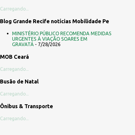
e
Carregando...
n
Blog Grande Recife notícias Mobilidade Pe
t
á
MINISTÉRIO PÚBLICO RECOMENDA MEDIDAS
URGENTES À VIAÇÃO SOARES EM
r
GRAVATÁ
- 7/28/2026
i
MOB Ceará
o
s
Carregando...
Busão de Natal
Carregando...
Ônibus & Transporte
Carregando...