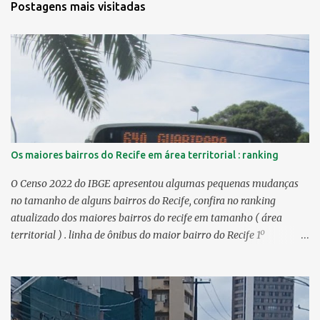
Postagens mais visitadas
Os maiores bairros do Recife em área territorial : ranking
O Censo 2022 do IBGE apresentou algumas pequenas mudanças
no tamanho de alguns bairros do Recife, confira no ranking
atualizado dos maiores bairros do recife em tamanho ( área
territorial ) . linha de ônibus do maior bairro do Recife 1º
Guabiraba 46,17 km² 2º Várzea 22,47 km² > no Censo 2010 :
22,55 km² 3º Ibura 10,17 km² > no Censo 2010: 10,19 km² 4º
Curado 7,98 km² 5º Boa Viagem 7,76 km² > no Censo 2010 : 7,53
km² 6º Imbiribeira 6,65 km² > no Censo 2010 : 6,66 km² 7º Pina