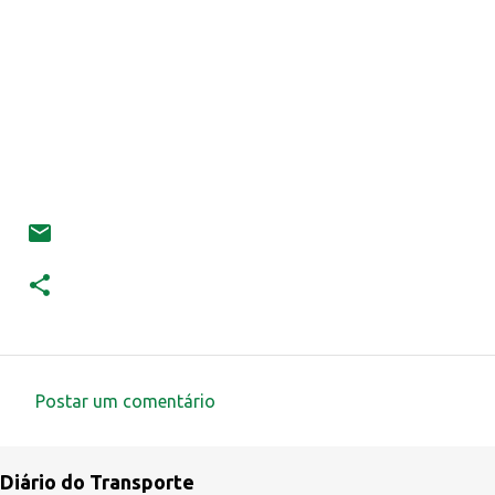
Postar um comentário
C
o
Diário do Transporte
m