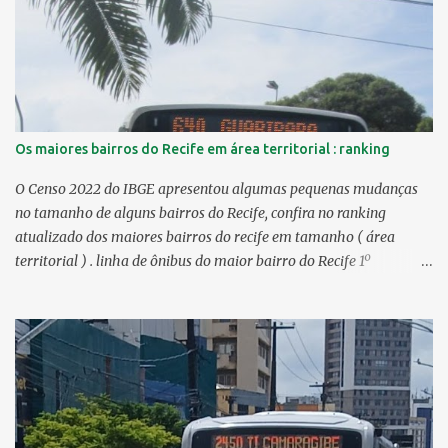
Os maiores bairros do Recife em área territorial : ranking
O Censo 2022 do IBGE apresentou algumas pequenas mudanças
no tamanho de alguns bairros do Recife, confira no ranking
atualizado dos maiores bairros do recife em tamanho ( área
territorial ) . linha de ônibus do maior bairro do Recife 1º
Guabiraba 46,17 km² 2º Várzea 22,47 km² > no Censo 2010 :
22,55 km² 3º Ibura 10,17 km² > no Censo 2010: 10,19 km² 4º
Curado 7,98 km² 5º Boa Viagem 7,76 km² > no Censo 2010 : 7,53
km² 6º Imbiribeira 6,65 km² > no Censo 2010 : 6,66 km² 7º Pina
6,29 km² 8º Dois Irmãos 5,85 km² 9º Barro 4,54 km² 10º Iputinga
4,33 km² > no Censo 2010 : 4,34 km² 11º Cohab 4,33 km² > no
Censo 2010: 4,26 km² 12º Passarinho 4,06 km² 13º Santo Amaro