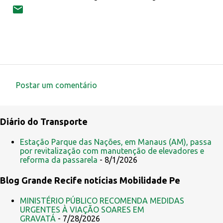
Postar um comentário
C
o
Diário do Transporte
m
e
Estação Parque das Nações, em Manaus (AM), passa
por revitalização com manutenção de elevadores e
n
reforma da passarela
- 8/1/2026
t
Blog Grande Recife notícias Mobilidade Pe
á
r
MINISTÉRIO PÚBLICO RECOMENDA MEDIDAS
i
URGENTES À VIAÇÃO SOARES EM
GRAVATÁ
- 7/28/2026
o