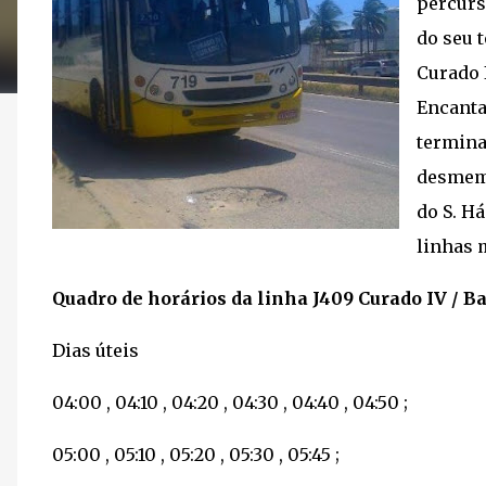
percurs
do seu 
Curado 
Encanta
termina
desmemb
do S. H
linhas 
Quadro de horários da linha J409 Curado IV / B
Dias úteis
04:00 , 04:10 , 04:20 , 04:30 , 04:40 , 04:50 ;
05:00 , 05:10 , 05:20 , 05:30 , 05:45 ;