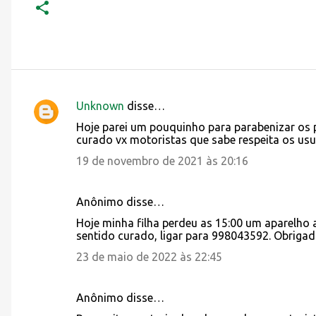
Unknown
disse…
C
Hoje parei um pouquinho para parabenizar os p
o
curado vx motoristas que sabe respeita os us
m
19 de novembro de 2021 às 20:16
e
n
Anônimo disse…
t
Hoje minha filha perdeu as 15:00 um aparelho 
á
sentido curado, ligar para 998043592. Obrigad
r
23 de maio de 2022 às 22:45
i
o
Anônimo disse…
s