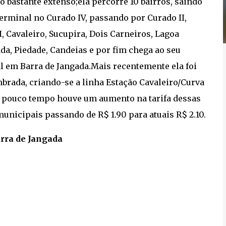
o bastante extenso;ela percorre 10 bairros, saindo
terminal no Curado IV, passando por Curado II,
I, Cavaleiro, Sucupira, Dois Carneiros, Lagoa
da, Piedade, Candeias e por fim chega ao seu
l em Barra de Jangada.Mais recentemente ela foi
rada, criando-se a linha Estação Cavaleiro/Curva
á pouco tempo houve um aumento na tarifa dessas
municipais passando de R$ 1.90 para atuais R$ 2.10.
arra de Jangada