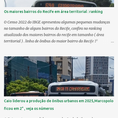
Os maiores bairros do Recife em área territorial : ranking
O Censo 2022 do IBGE apresentou algumas pequenas mudanças
no tamanho de alguns bairros do Recife, confira no ranking
atualizado dos maiores bairros do recife em tamanho ( área
territorial ) . linha de ônibus do maior bairro do Recife 1º
Guabiraba 46,17 km² 2º Várzea 22,47 km² > no Censo 2010 :
22,55 km² 3º Ibura 10,17 km² > no Censo 2010: 10,19 km² 4º
Curado 7,98 km² 5º Boa Viagem 7,76 km² > no Censo 2010 : 7,53
km² 6º Imbiribeira 6,65 km² > no Censo 2010 : 6,66 km² 7º Pina
6,29 km² 8º Dois Irmãos 5,85 km² 9º Barro 4,54 km² 10º Iputinga
4,33 km² > no Censo 2010 : 4,34 km² 11º Cohab 4,33 km² > no
Censo 2010: 4,26 km² 12º Passarinho 4,06 km² 13º Santo Amaro
3,80 km² 14º Afogados 3,69 km² 15º Cordeiro 3,40 km² 16º São José
3,26 km² 17º Dois Unidos 3,12 km² 18...
Caio liderou a produção de ônibus urbanos em 2025,Marcopolo
ficou em 2° , veja os números