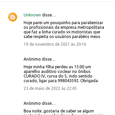
Unknown
disse…
C
Hoje parei um pouquinho para parabenizar
o
os profissionais da empresa metropolitana
que faz a linha curado vx motoristas que
m
sabe respeita os usuários parabéns meus
e
19 de novembro de 2021 às 20:16
n
t
Anônimo disse…
á
Hoje minha filha perdeu as 15:00 um
r
aparelho auditivo coclear no ônibus
i
CURADO IV, curva do S, indo sentido
curado, ligar para 998043592. Obrigada.
o
23 de maio de 2022 às 22:45
s
Anônimo disse…
Boa noite ,gostaria de saber se algum