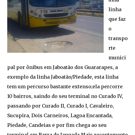
linha
que faz
o
transpo
rte
munici
pal por ônibus em Jaboatão dos Guararapes, a
exemplo da linha Jaboatão/Piedade, esta linha
tem um percurso bastante extenso;ela percorre
10 bairros, saindo do seu terminal no Curado IV,
passando por Curado II, Curado I, Cavaleiro,
Sucupira, Dois Carneiros, Lagoa Encantada,
Piedade, Candeias e por fim chega ao seu
terminal em Barra de Jangada.Mais recentemente