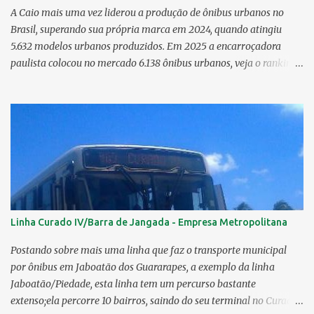
A Caio mais uma vez liderou a produção de ônibus urbanos no
Brasil, superando sua própria marca em 2024, quando atingiu
5.632 modelos urbanos produzidos. Em 2025 a encarroçadora
paulista colocou no mercado 6.138 ônibus urbanos, veja o ranking
completo deste ano O modelo Apache VIP e o Millenium, líderes de
venda da Caio 1. CAIO Induscar 6.138 2. Marcopolo 2.572 3.
Mascarello 1.026 4. Comil 16 5. Neobus/Ciferal 4 Estas são
associadas a FABUS - Associação Nacional dos Fabricantes de
Ônibus , a Volare, que não faz parte da associação, fabricou neste
ano, 327 modelos urbanos. O que aconteceu com a Comil ? A Comil
vem de um processo de recuperação judicial e fechamento de filial,
o que em 2025 fez com que a encarroçadora só produzisse 16
unidades de ônibus urbanos, a empresa têm mantido o foco em
Linha Curado IV/Barra de Jangada - Empresa Metropolitana
rodoviários, ficando em segundo lugar na produção, perdendo
apenas para a Marcopolo. O último modelo urbano lançado pela
Postando sobre mais uma linha que faz o transporte municipal
Comil foi o Svelto BRS 2019. Em solo pernambucano uma das
por ônibus em Jaboatão dos Guararapes, a exemplo da linha
últimas aquis...
Jaboatão/Piedade, esta linha tem um percurso bastante
extenso;ela percorre 10 bairros, saindo do seu terminal no Curado