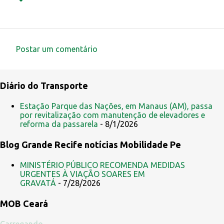
Postar um comentário
C
o
Diário do Transporte
m
e
Estação Parque das Nações, em Manaus (AM), passa
por revitalização com manutenção de elevadores e
n
reforma da passarela
- 8/1/2026
t
Blog Grande Recife notícias Mobilidade Pe
á
r
MINISTÉRIO PÚBLICO RECOMENDA MEDIDAS
i
URGENTES À VIAÇÃO SOARES EM
GRAVATÁ
- 7/28/2026
o
s
MOB Ceará