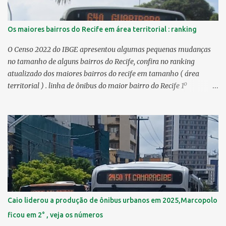
Os maiores bairros do Recife em área territorial : ranking
O Censo 2022 do IBGE apresentou algumas pequenas mudanças
no tamanho de alguns bairros do Recife, confira no ranking
atualizado dos maiores bairros do recife em tamanho ( área
territorial ) . linha de ônibus do maior bairro do Recife 1º
Guabiraba 46,17 km² 2º Várzea 22,47 km² > no Censo 2010 :
22,55 km² 3º Ibura 10,17 km² > no Censo 2010: 10,19 km² 4º
Curado 7,98 km² 5º Boa Viagem 7,76 km² > no Censo 2010 : 7,53
km² 6º Imbiribeira 6,65 km² > no Censo 2010 : 6,66 km² 7º Pina
6,29 km² 8º Dois Irmãos 5,85 km² 9º Barro 4,54 km² 10º Iputinga
4,33 km² > no Censo 2010 : 4,34 km² 11º Cohab 4,33 km² > no
Censo 2010: 4,26 km² 12º Passarinho 4,06 km² 13º Santo Amaro
3,80 km² 14º Afogados 3,69 km² 15º Cordeiro 3,40 km² 16º São José
3,26 km² 17º Dois Unidos 3,12 km² 18...
Caio liderou a produção de ônibus urbanos em 2025,Marcopolo
ficou em 2° , veja os números