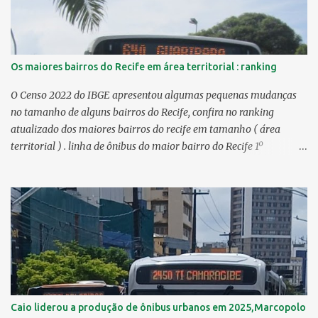
Os maiores bairros do Recife em área territorial : ranking
O Censo 2022 do IBGE apresentou algumas pequenas mudanças
no tamanho de alguns bairros do Recife, confira no ranking
atualizado dos maiores bairros do recife em tamanho ( área
territorial ) . linha de ônibus do maior bairro do Recife 1º
Guabiraba 46,17 km² 2º Várzea 22,47 km² > no Censo 2010 :
22,55 km² 3º Ibura 10,17 km² > no Censo 2010: 10,19 km² 4º
Curado 7,98 km² 5º Boa Viagem 7,76 km² > no Censo 2010 : 7,53
km² 6º Imbiribeira 6,65 km² > no Censo 2010 : 6,66 km² 7º Pina
6,29 km² 8º Dois Irmãos 5,85 km² 9º Barro 4,54 km² 10º Iputinga
4,33 km² > no Censo 2010 : 4,34 km² 11º Cohab 4,33 km² > no
Censo 2010: 4,26 km² 12º Passarinho 4,06 km² 13º Santo Amaro
3,80 km² 14º Afogados 3,69 km² 15º Cordeiro 3,40 km² 16º São José
3,26 km² 17º Dois Unidos 3,12 km² 18...
Caio liderou a produção de ônibus urbanos em 2025,Marcopolo