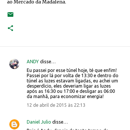
ao Mercado da Madalena.
ANDY
disse…
C
Eu passei por esse túnel hoje, té que enfim!
o
Passei por lá por volta de 13:30 e dentro do
túnel as luzes estavam ligadas, eu achei um
m
desperdício, eles deveriam ligar as luzes
e
após as 16:30 ou 17:00 e desligar as 06:00
da manhã, para economizar energia!
n
12 de abril de 2015 às 22:13
t
á
r
Daniel Julio
disse…