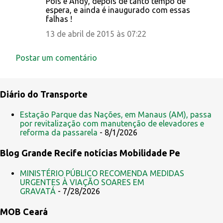
i
Pois é Andy, depois de tanto tempo de
espera, e ainda é inaugurado com essas
o
falhas !
s
13 de abril de 2015 às 07:22
Postar um comentário
Diário do Transporte
Estação Parque das Nações, em Manaus (AM), passa
por revitalização com manutenção de elevadores e
reforma da passarela
- 8/1/2026
Blog Grande Recife notícias Mobilidade Pe
MINISTÉRIO PÚBLICO RECOMENDA MEDIDAS
URGENTES À VIAÇÃO SOARES EM
GRAVATÁ
- 7/28/2026
MOB Ceará