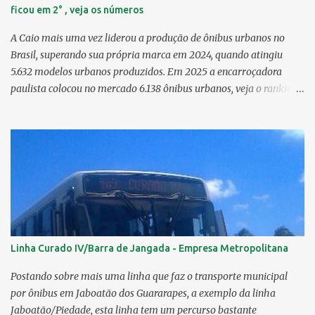
ficou em 2° , veja os números
A Caio mais uma vez liderou a produção de ônibus urbanos no
Brasil, superando sua própria marca em 2024, quando atingiu
5.632 modelos urbanos produzidos. Em 2025 a encarroçadora
paulista colocou no mercado 6.138 ônibus urbanos, veja o ranking
completo deste ano O modelo Apache VIP e o Millenium, líderes de
venda da Caio 1. CAIO Induscar 6.138 2. Marcopolo 2.572 3.
Mascarello 1.026 4. Comil 16 5. Neobus/Ciferal 4 Estas são
associadas a FABUS - Associação Nacional dos Fabricantes de
Ônibus , a Volare, que não faz parte da associação, fabricou neste
ano, 327 modelos urbanos. O que aconteceu com a Comil ? A Comil
vem de um processo de recuperação judicial e fechamento de filial,
o que em 2025 fez com que a encarroçadora só produzisse 16
unidades de ônibus urbanos, a empresa têm mantido o foco em
Linha Curado IV/Barra de Jangada - Empresa Metropolitana
rodoviários, ficando em segundo lugar na produção, perdendo
apenas para a Marcopolo. O último modelo urbano lançado pela
Postando sobre mais uma linha que faz o transporte municipal
Comil foi o Svelto BRS 2019. Em solo pernambucano uma das
por ônibus em Jaboatão dos Guararapes, a exemplo da linha
últimas aquis...
Jaboatão/Piedade, esta linha tem um percurso bastante