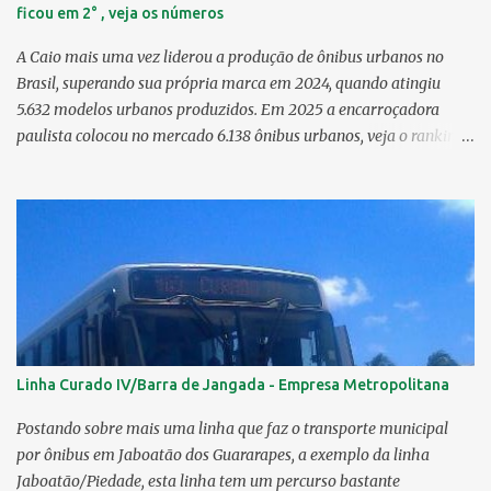
ficou em 2° , veja os números
A Caio mais uma vez liderou a produção de ônibus urbanos no
Brasil, superando sua própria marca em 2024, quando atingiu
5.632 modelos urbanos produzidos. Em 2025 a encarroçadora
paulista colocou no mercado 6.138 ônibus urbanos, veja o ranking
completo deste ano O modelo Apache VIP e o Millenium, líderes de
venda da Caio 1. CAIO Induscar 6.138 2. Marcopolo 2.572 3.
Mascarello 1.026 4. Comil 16 5. Neobus/Ciferal 4 Estas são
associadas a FABUS - Associação Nacional dos Fabricantes de
Ônibus , a Volare, que não faz parte da associação, fabricou neste
ano, 327 modelos urbanos. O que aconteceu com a Comil ? A Comil
vem de um processo de recuperação judicial e fechamento de filial,
o que em 2025 fez com que a encarroçadora só produzisse 16
unidades de ônibus urbanos, a empresa têm mantido o foco em
Linha Curado IV/Barra de Jangada - Empresa Metropolitana
rodoviários, ficando em segundo lugar na produção, perdendo
apenas para a Marcopolo. O último modelo urbano lançado pela
Postando sobre mais uma linha que faz o transporte municipal
Comil foi o Svelto BRS 2019. Em solo pernambucano uma das
por ônibus em Jaboatão dos Guararapes, a exemplo da linha
últimas aquis...
Jaboatão/Piedade, esta linha tem um percurso bastante