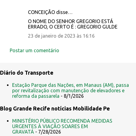
CONCEIÇÃO disse…
C
O NOME DO SENHOR GREGORIO ESTÁ
o
ERRADO, O CERTO É : GREGORIO GULDE
m
23 de janeiro de 2023 às 16:16
e
n
Postar um comentário
t
á
Diário do Transporte
r
i
Estação Parque das Nações, em Manaus (AM), passa
por revitalização com manutenção de elevadores e
o
reforma da passarela
- 8/1/2026
s
Blog Grande Recife notícias Mobilidade Pe
MINISTÉRIO PÚBLICO RECOMENDA MEDIDAS
URGENTES À VIAÇÃO SOARES EM
GRAVATÁ
- 7/28/2026