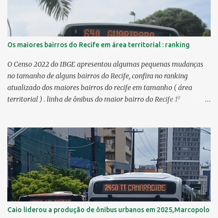
Os maiores bairros do Recife em área territorial : ranking
O Censo 2022 do IBGE apresentou algumas pequenas mudanças
no tamanho de alguns bairros do Recife, confira no ranking
atualizado dos maiores bairros do recife em tamanho ( área
territorial ) . linha de ônibus do maior bairro do Recife 1º
Guabiraba 46,17 km² 2º Várzea 22,47 km² > no Censo 2010 :
22,55 km² 3º Ibura 10,17 km² > no Censo 2010: 10,19 km² 4º
Curado 7,98 km² 5º Boa Viagem 7,76 km² > no Censo 2010 : 7,53
km² 6º Imbiribeira 6,65 km² > no Censo 2010 : 6,66 km² 7º Pina
6,29 km² 8º Dois Irmãos 5,85 km² 9º Barro 4,54 km² 10º Iputinga
4,33 km² > no Censo 2010 : 4,34 km² 11º Cohab 4,33 km² > no
Censo 2010: 4,26 km² 12º Passarinho 4,06 km² 13º Santo Amaro
3,80 km² 14º Afogados 3,69 km² 15º Cordeiro 3,40 km² 16º São José
3,26 km² 17º Dois Unidos 3,12 km² 18...
Caio liderou a produção de ônibus urbanos em 2025,Marcopolo