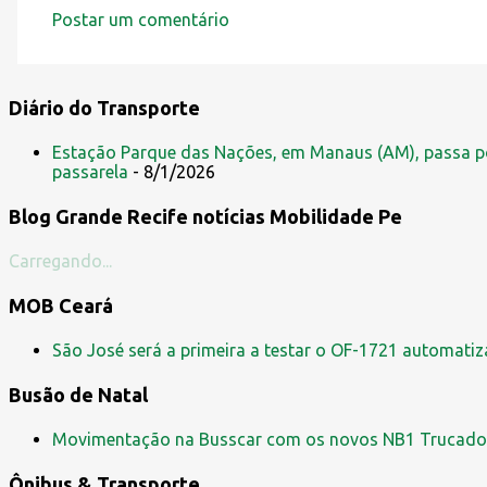
Postar um comentário
C
o
m
Diário do Transporte
e
Estação Parque das Nações, em Manaus (AM), passa po
n
passarela
- 8/1/2026
t
Blog Grande Recife notícias Mobilidade Pe
á
r
Carregando...
i
MOB Ceará
o
s
São José será a primeira a testar o OF-1721 automati
Busão de Natal
Movimentação na Busscar com os novos NB1 Trucado
Ônibus & Transporte