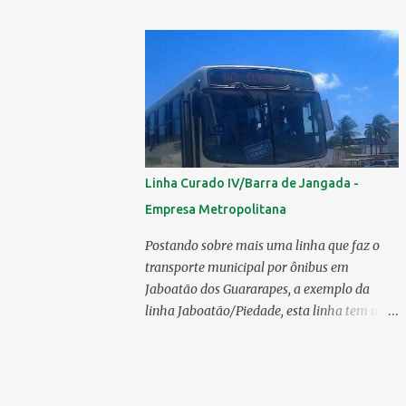
mercado 6.138 ônibus urbanos, veja o
ranking completo deste ano O modelo
Apache VIP e o Millenium, líderes de venda
da Caio 1. CAIO Induscar 6.138 2. Marcopolo
2.572 3. Mascarello 1.026 4. Comil 16 5.
Neobus/Ciferal 4 Estas são associadas a
FABUS - Associação Nacional dos
Fabricantes de Ônibus , a Volare, que não faz
Linha Curado IV/Barra de Jangada -
parte da associação, fabricou neste ano, 327
Empresa Metropolitana
modelos urbanos. O que aconteceu com a
Comil ? A Comil vem de um processo de
Postando sobre mais uma linha que faz o
recuperação judicial e fechamento de filial, o
transporte municipal por ônibus em
que em 2025 fez com que a encarroçadora
Jaboatão dos Guararapes, a exemplo da
só produzisse 16 unidades de ônibus
linha Jaboatão/Piedade, esta linha tem um
urbanos, a empresa têm mantido o foco em
percurso bastante extenso;ela percorre 10
rodoviários, ficando em segundo lugar na
bairros, saindo do seu terminal no Curado
produção, perdendo apenas para a
IV, passando por Curado II, Curado I,
Marcopolo. O último modelo urbano
Cavaleiro, Sucupira, Dois Carneiros, Lagoa