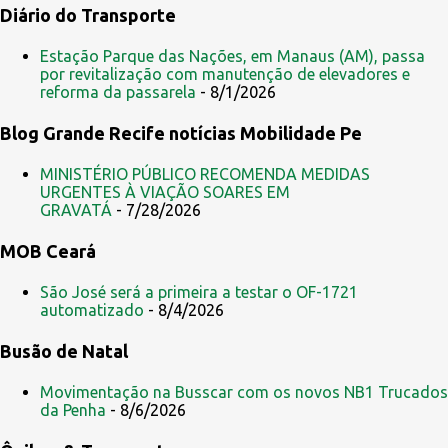
Diário do Transporte
m
e
Estação Parque das Nações, em Manaus (AM), passa
por revitalização com manutenção de elevadores e
n
reforma da passarela
- 8/1/2026
t
Blog Grande Recife notícias Mobilidade Pe
á
r
MINISTÉRIO PÚBLICO RECOMENDA MEDIDAS
i
URGENTES À VIAÇÃO SOARES EM
GRAVATÁ
- 7/28/2026
o
s
MOB Ceará
São José será a primeira a testar o OF-1721
automatizado
- 8/4/2026
Busão de Natal
Movimentação na Busscar com os novos NB1 Trucados
da Penha
- 8/6/2026