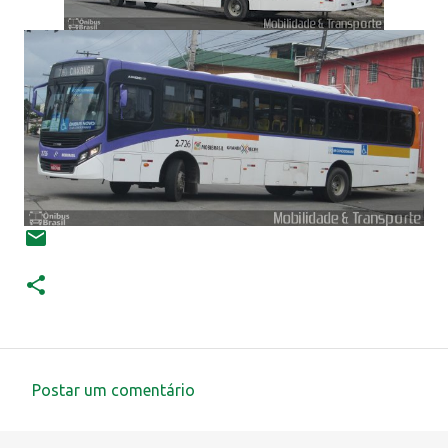
Postar um comentário
C
o