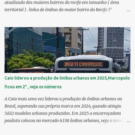
atualizado dos maiores bairros do recife em tamanho ( área
territorial ) . linha de ônibus do maior bairro do Recife 1º
Guabiraba 46,17 km² 2º Várzea 22,47 km² > no Censo 2010 :
22,55 km² 3º Ibura 10,17 km² > no Censo 2010: 10,19 km² 4º
Curado 7,98 km² 5º Boa Viagem 7,76 km² > no Censo 2010 : 7,53
km² 6º Imbiribeira 6,65 km² > no Censo 2010 : 6,66 km² 7º Pina
6,29 km² 8º Dois Irmãos 5,85 km² 9º Barro 4,54 km² 10º Iputinga
4,33 km² > no Censo 2010 : 4,34 km² 11º Cohab 4,33 km² > no
Censo 2010: 4,26 km² 12º Passarinho 4,06 km² 13º Santo Amaro
3,80 km² 14º Afogados 3,69 km² 15º Cordeiro 3,40 km² 16º São José
3,26 km² 17º Dois Unidos 3,12 km² 18...
Caio liderou a produção de ônibus urbanos em 2025,Marcopolo
ficou em 2° , veja os números
A Caio mais uma vez liderou a produção de ônibus urbanos no
Brasil, superando sua própria marca em 2024, quando atingiu
5.632 modelos urbanos produzidos. Em 2025 a encarroçadora
paulista colocou no mercado 6.138 ônibus urbanos, veja o ranking
completo deste ano O modelo Apache VIP e o Millenium, líderes de
venda da Caio 1. CAIO Induscar 6.138 2. Marcopolo 2.572 3.