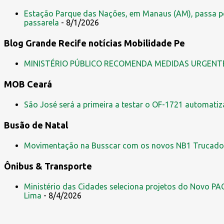
e
Estação Parque das Nações, em Manaus (AM), passa po
n
passarela
- 8/1/2026
t
Blog Grande Recife notícias Mobilidade Pe
á
r
MINISTÉRIO PÚBLICO RECOMENDA MEDIDAS URGENT
i
MOB Ceará
o
s
São José será a primeira a testar o OF-1721 automati
Busão de Natal
Movimentação na Busscar com os novos NB1 Trucado
Ônibus & Transporte
Ministério das Cidades seleciona projetos do Novo PAC
Lima
- 8/4/2026