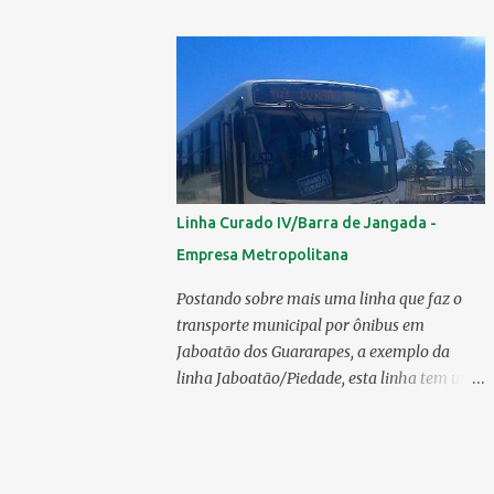
mercado 6.138 ônibus urbanos, veja o
ranking completo deste ano O modelo
Apache VIP e o Millenium, líderes de venda
da Caio 1. CAIO Induscar 6.138 2. Marcopolo
2.572 3. Mascarello 1.026 4. Comil 16 5.
Neobus/Ciferal 4 Estas são associadas a
FABUS - Associação Nacional dos
Fabricantes de Ônibus , a Volare, que não faz
Linha Curado IV/Barra de Jangada -
parte da associação, fabricou neste ano, 327
Empresa Metropolitana
modelos urbanos. O que aconteceu com a
Comil ? A Comil vem de um processo de
Postando sobre mais uma linha que faz o
recuperação judicial e fechamento de filial, o
transporte municipal por ônibus em
que em 2025 fez com que a encarroçadora
Jaboatão dos Guararapes, a exemplo da
só produzisse 16 unidades de ônibus
linha Jaboatão/Piedade, esta linha tem um
urbanos, a empresa têm mantido o foco em
percurso bastante extenso;ela percorre 10
rodoviários, ficando em segundo lugar na
bairros, saindo do seu terminal no Curado
produção, perdendo apenas para a
IV, passando por Curado II, Curado I,
Marcopolo. O último modelo urbano
Cavaleiro, Sucupira, Dois Carneiros, Lagoa