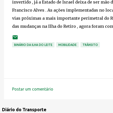
invertido , já a Estado de Israel deixa de ser mão 
Francisco Alves . As ações implementadas no loca
vias próximas a mais importante perimetral do 
das mudanças na Ilha do Retiro , agora foram cont
BINÁRIO DA ILHA DO LEITE
MOBILIDADE
TRÂNSITO
Postar um comentário
C
o
m
Diário do Transporte