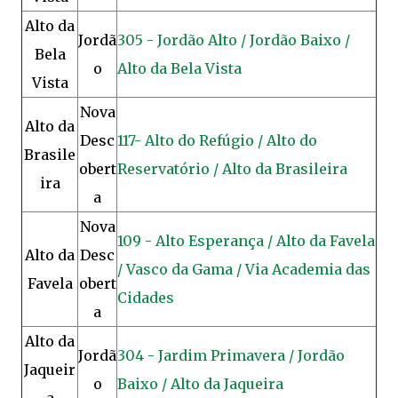
Alto da
Jordã
305 - Jordão Alto / Jordão Baixo /
Bela
o
Alto da Bela Vista
Vista
Nova
Alto da
Desc
117- Alto do Refúgio / Alto do
Brasile
obert
Reservatório / Alto da Brasileira
ira
a
Nova
109 - Alto Esperança / Alto da Favela
Alto da
Desc
/ Vasco da Gama / Via Academia das
Favela
obert
Cidades
a
Alto da
Jordã
304 - Jardim Primavera / Jordão
Jaqueir
o
Baixo / Alto da Jaqueira