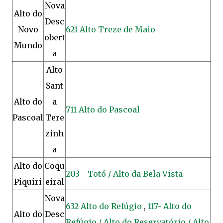
Nova
Alto do
Desc
Novo
621 Alto Treze de Maio
obert
Mundo
a
Alto
Sant
Alto do
a
711 Alto do Pascoal
Pascoal
Tere
zinh
a
Alto do
Coqu
203 - Totó / Alto da Bela Vista
Piquiri
eiral
Nova
632 Alto do Refúgio
,
117- Alto do
Alto do
Desc
Refúgio / Alto do Reservatório / Alto