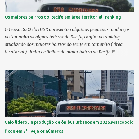
Os maiores bairros do Recife em área territorial : ranking
O Censo 2022 do IBGE apresentou algumas pequenas mudanças
no tamanho de alguns bairros do Recife, confira no ranking
atualizado dos maiores bairros do recife em tamanho ( área
territorial ) . linha de ônibus do maior bairro do Recife 1º
Guabiraba 46,17 km² 2º Várzea 22,47 km² > no Censo 2010 :
22,55 km² 3º Ibura 10,17 km² > no Censo 2010: 10,19 km² 4º
Curado 7,98 km² 5º Boa Viagem 7,76 km² > no Censo 2010 : 7,53
km² 6º Imbiribeira 6,65 km² > no Censo 2010 : 6,66 km² 7º Pina
6,29 km² 8º Dois Irmãos 5,85 km² 9º Barro 4,54 km² 10º Iputinga
4,33 km² > no Censo 2010 : 4,34 km² 11º Cohab 4,33 km² > no
Censo 2010: 4,26 km² 12º Passarinho 4,06 km² 13º Santo Amaro
3,80 km² 14º Afogados 3,69 km² 15º Cordeiro 3,40 km² 16º São José
3,26 km² 17º Dois Unidos 3,12 km² 18...
Caio liderou a produção de ônibus urbanos em 2025,Marcopolo
ficou em 2° , veja os números