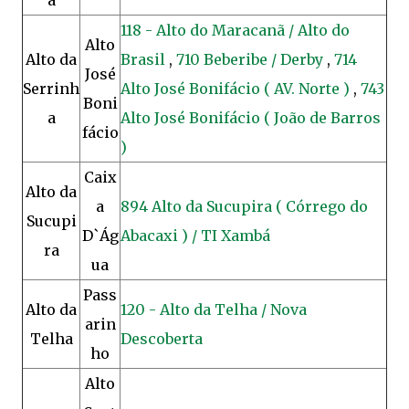
a
118 - Alto do Maracanã / Alto do
Alto
Alto da
Brasil
,
710 Beberibe / Derby
,
714
José
Serrinh
Alto José Bonifácio ( AV. Norte )
,
743
Boni
a
Alto José Bonifácio ( João de Barros
fácio
)
Caix
Alto da
a
894 Alto da Sucupira ( Córrego do
Sucupi
D`Ág
Abacaxi ) / TI Xambá
ra
ua
Pass
Alto da
120 - Alto da Telha / Nova
arin
Telha
Descoberta
ho
Alto