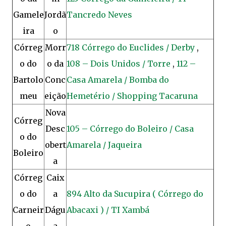
Gamele
Jordã
Tancredo Neves
ira
o
Córreg
Morr
718 Córrego do Euclides / Derby
,
o do
o da
108 – Dois Unidos / Torre
,
112 –
Bartolo
Conc
Casa Amarela / Bomba do
meu
eição
Hemetério / Shopping Tacaruna
Nova
Córreg
Desc
105 – Córrego do Boleiro / Casa
o do
obert
Amarela / Jaqueira
Boleiro
a
Córreg
Caix
o do
a
894 Alto da Sucupira ( Córrego do
Carneir
Dágu
Abacaxi ) / TI Xambá