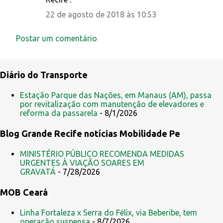
m
e
22 de agosto de 2018 às 10:53
n
Postar um comentário
t
á
r
Diário do Transporte
i
Estação Parque das Nações, em Manaus (AM), passa
o
por revitalização com manutenção de elevadores e
s
reforma da passarela
- 8/1/2026
Blog Grande Recife notícias Mobilidade Pe
MINISTÉRIO PÚBLICO RECOMENDA MEDIDAS
URGENTES À VIAÇÃO SOARES EM
GRAVATÁ
- 7/28/2026
MOB Ceará
Linha Fortaleza x Serra do Félix, via Beberibe, tem
operação suspensa
- 8/7/2026