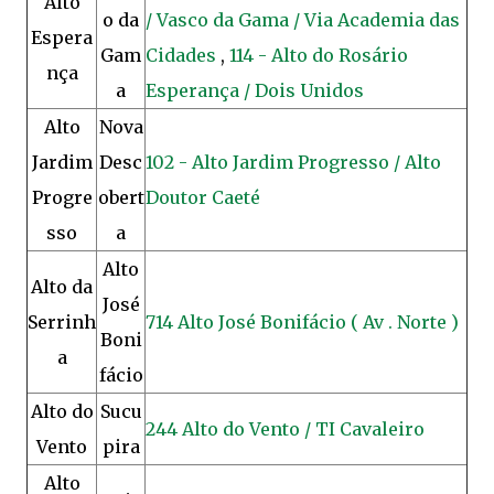
Alto
o da
/ Vasco da Gama / Via Academia das
Espera
Gam
Cidades
,
114 - Alto do Rosário
nça
a
Esperança / Dois Unidos
Alto
Nova
Jardim
Desc
102 - Alto Jardim Progresso / Alto
Progre
obert
Doutor Caeté
sso
a
Alto
Alto da
José
Serrinh
714 Alto José Bonifácio ( Av . Norte )
Boni
a
fácio
Alto do
Sucu
244 Alto do Vento / TI Cavaleiro
Vento
pira
Alto