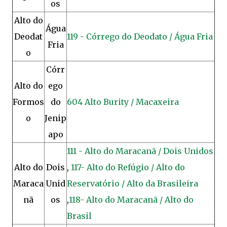
os
Alto do
Água
Deodat
119 - Córrego do Deodato / Água Fria
Fria
o
Córr
Alto do
ego
Formos
do
604 Alto Burity / Macaxeira
o
Jenip
apo
111 - Alto do Maracanã / Dois Unidos
Alto do
Dois
,
117- Alto do Refúgio / Alto do
Maraca
Unid
Reservatório / Alto da Brasileira
nã
os
,
118- Alto do Maracanã / Alto do
Brasil