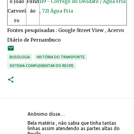
o João
Fund
119 - Córrego do Deodato / Água Fria
Carvoei
ão
,
721 Água Fria
ro
Fontes pesquisadas : Google Street View , Acervo
Diário de Pernambuco
BUSOLOGIA
HISTÓRIA DO TRANSPORTE
SISTEMA COMPLEMENTAR DO RECIFE
Anônimo disse…
C
Bela matéria , não sabia que tinha tantas
o
linhas assim atendendo as partes altas do
Recife .