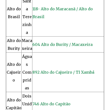
Sant
Alto do
a
118- Alto do Maracanã / Alto do
Brasil
Tere
Brasil
zinh
a
Alto do
Maca
604 Alto do Burity / Macaxeira
Burity
xeira
Água
Alto do
s
Cajueir
Com
892 Alto do Cajueiro / TI Xambá
o
prid
as
Dois
Alto do
Unid
746 Alto do Capitão
Capitão