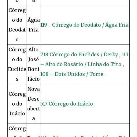
o
a
Córreg
o do
Água
119 - Córrego do Deodato / Água Fria
Deodat
Fria
o
Córreg
Alto
718 Córrego do Euclides / Derby
,
113
o do
José
– Alto do Rosário / Linha do Tiro
,
Euclide
Boni
108 – Dois Unidos / Torre
s
fácio
Nova
Córreg
Desc
o do
517 Córrego do Inácio
obert
Inácio
a
Córreg