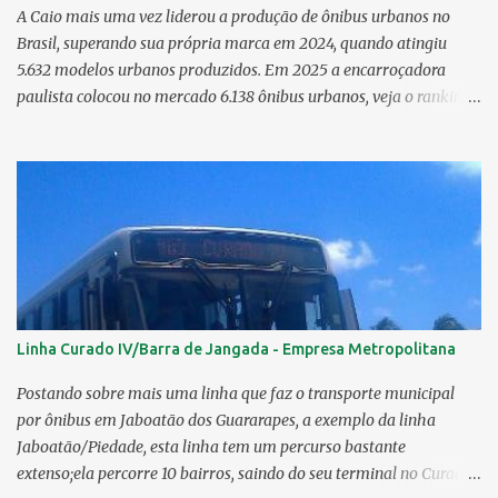
A Caio mais uma vez liderou a produção de ônibus urbanos no
Brasil, superando sua própria marca em 2024, quando atingiu
5.632 modelos urbanos produzidos. Em 2025 a encarroçadora
paulista colocou no mercado 6.138 ônibus urbanos, veja o ranking
completo deste ano O modelo Apache VIP e o Millenium, líderes de
venda da Caio 1. CAIO Induscar 6.138 2. Marcopolo 2.572 3.
Mascarello 1.026 4. Comil 16 5. Neobus/Ciferal 4 Estas são
associadas a FABUS - Associação Nacional dos Fabricantes de
Ônibus , a Volare, que não faz parte da associação, fabricou neste
ano, 327 modelos urbanos. O que aconteceu com a Comil ? A Comil
vem de um processo de recuperação judicial e fechamento de filial,
o que em 2025 fez com que a encarroçadora só produzisse 16
unidades de ônibus urbanos, a empresa têm mantido o foco em
Linha Curado IV/Barra de Jangada - Empresa Metropolitana
rodoviários, ficando em segundo lugar na produção, perdendo
apenas para a Marcopolo. O último modelo urbano lançado pela
Postando sobre mais uma linha que faz o transporte municipal
Comil foi o Svelto BRS 2019. Em solo pernambucano uma das
por ônibus em Jaboatão dos Guararapes, a exemplo da linha
últimas aquis...
Jaboatão/Piedade, esta linha tem um percurso bastante
extenso;ela percorre 10 bairros, saindo do seu terminal no Curado