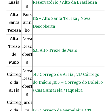
Luzia
Reservatório / Alto da Brasileira
a
Alto
Pass
116 - Alto Santa Tereza / Nova
Santa
arin
Descoberta
Tereza
ho
Alto
Nova
Treze
Desc
621 Alto Treze de Maio
de
obert
Maio
a
Nova
Córreg
513 Córrego da Areia
,
517 Córrego
Desc
o da
do Inácio
,
105 – Córrego do Boleiro
obert
Areia
/ Casa Amarela / Jaqueira
a
Córreg
Jardi
o da
m
125 Córrego da Gameleira / TI