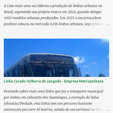
A Caio mais uma vez liderou a produção de ônibus urbanos no
Brasil, superando sua própria marca em 2024, quando atingiu
5.632 modelos urbanos produzidos. Em 2025 a encarroçadora
paulista colocou no mercado 6.138 ônibus urbanos, veja o ranking
completo deste ano O modelo Apache VIP e o Millenium, líderes de
venda da Caio 1. CAIO Induscar 6.138 2. Marcopolo 2.572 3.
Mascarello 1.026 4. Comil 16 5. Neobus/Ciferal 4 Estas são
associadas a FABUS - Associação Nacional dos Fabricantes de
Ônibus , a Volare, que não faz parte da associação, fabricou neste
ano, 327 modelos urbanos. O que aconteceu com a Comil ? A Comil
vem de um processo de recuperação judicial e fechamento de filial,
o que em 2025 fez com que a encarroçadora só produzisse 16
unidades de ônibus urbanos, a empresa têm mantido o foco em
Linha Curado IV/Barra de Jangada - Empresa Metropolitana
rodoviários, ficando em segundo lugar na produção, perdendo
apenas para a Marcopolo. O último modelo urbano lançado pela
Postando sobre mais uma linha que faz o transporte municipal
Comil foi o Svelto BRS 2019. Em solo pernambucano uma das
por ônibus em Jaboatão dos Guararapes, a exemplo da linha
últimas aquis...
Jaboatão/Piedade, esta linha tem um percurso bastante
extenso;ela percorre 10 bairros, saindo do seu terminal no Curado