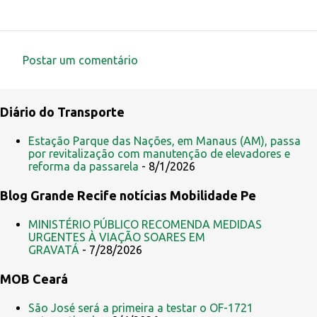
Postar um comentário
C
o
Diário do Transporte
m
e
Estação Parque das Nações, em Manaus (AM), passa
por revitalização com manutenção de elevadores e
n
reforma da passarela
- 8/1/2026
t
Blog Grande Recife notícias Mobilidade Pe
á
r
MINISTÉRIO PÚBLICO RECOMENDA MEDIDAS
i
URGENTES À VIAÇÃO SOARES EM
GRAVATÁ
- 7/28/2026
o
s
MOB Ceará
São José será a primeira a testar o OF-1721