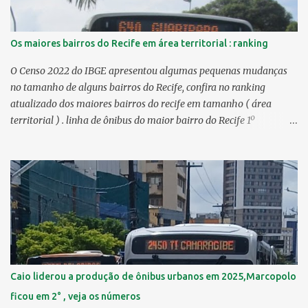
Os maiores bairros do Recife em área territorial : ranking
O Censo 2022 do IBGE apresentou algumas pequenas mudanças
no tamanho de alguns bairros do Recife, confira no ranking
atualizado dos maiores bairros do recife em tamanho ( área
territorial ) . linha de ônibus do maior bairro do Recife 1º
Guabiraba 46,17 km² 2º Várzea 22,47 km² > no Censo 2010 :
22,55 km² 3º Ibura 10,17 km² > no Censo 2010: 10,19 km² 4º
Curado 7,98 km² 5º Boa Viagem 7,76 km² > no Censo 2010 : 7,53
km² 6º Imbiribeira 6,65 km² > no Censo 2010 : 6,66 km² 7º Pina
6,29 km² 8º Dois Irmãos 5,85 km² 9º Barro 4,54 km² 10º Iputinga
4,33 km² > no Censo 2010 : 4,34 km² 11º Cohab 4,33 km² > no
Censo 2010: 4,26 km² 12º Passarinho 4,06 km² 13º Santo Amaro
3,80 km² 14º Afogados 3,69 km² 15º Cordeiro 3,40 km² 16º São José
3,26 km² 17º Dois Unidos 3,12 km² 18...
Caio liderou a produção de ônibus urbanos em 2025,Marcopolo
ficou em 2° , veja os números