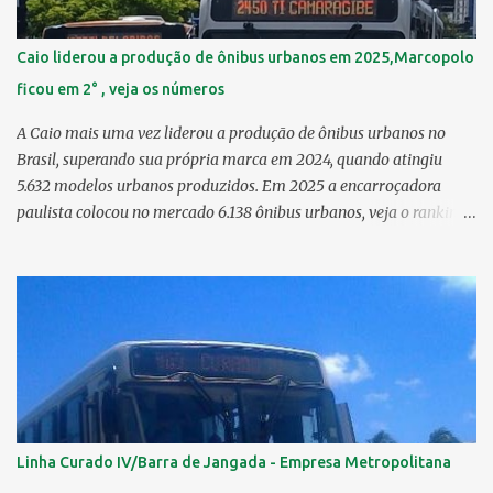
3,80 km² 14º Afogados 3,69 km² 15º Cordeiro 3,40 km² 16º São José
3,26 km² 17º Dois Unidos 3,12 km² 18...
Caio liderou a produção de ônibus urbanos em 2025,Marcopolo
ficou em 2° , veja os números
A Caio mais uma vez liderou a produção de ônibus urbanos no
Brasil, superando sua própria marca em 2024, quando atingiu
5.632 modelos urbanos produzidos. Em 2025 a encarroçadora
paulista colocou no mercado 6.138 ônibus urbanos, veja o ranking
completo deste ano O modelo Apache VIP e o Millenium, líderes de
venda da Caio 1. CAIO Induscar 6.138 2. Marcopolo 2.572 3.
Mascarello 1.026 4. Comil 16 5. Neobus/Ciferal 4 Estas são
associadas a FABUS - Associação Nacional dos Fabricantes de
Ônibus , a Volare, que não faz parte da associação, fabricou neste
ano, 327 modelos urbanos. O que aconteceu com a Comil ? A Comil
vem de um processo de recuperação judicial e fechamento de filial,
o que em 2025 fez com que a encarroçadora só produzisse 16
unidades de ônibus urbanos, a empresa têm mantido o foco em
Linha Curado IV/Barra de Jangada - Empresa Metropolitana
rodoviários, ficando em segundo lugar na produção, perdendo