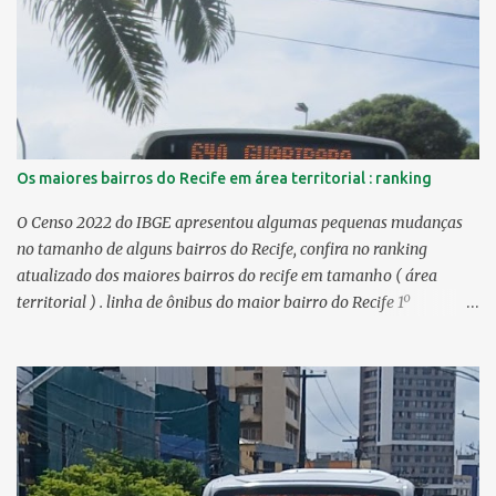
Os maiores bairros do Recife em área territorial : ranking
O Censo 2022 do IBGE apresentou algumas pequenas mudanças
no tamanho de alguns bairros do Recife, confira no ranking
atualizado dos maiores bairros do recife em tamanho ( área
territorial ) . linha de ônibus do maior bairro do Recife 1º
Guabiraba 46,17 km² 2º Várzea 22,47 km² > no Censo 2010 :
22,55 km² 3º Ibura 10,17 km² > no Censo 2010: 10,19 km² 4º
Curado 7,98 km² 5º Boa Viagem 7,76 km² > no Censo 2010 : 7,53
km² 6º Imbiribeira 6,65 km² > no Censo 2010 : 6,66 km² 7º Pina
6,29 km² 8º Dois Irmãos 5,85 km² 9º Barro 4,54 km² 10º Iputinga
4,33 km² > no Censo 2010 : 4,34 km² 11º Cohab 4,33 km² > no
Censo 2010: 4,26 km² 12º Passarinho 4,06 km² 13º Santo Amaro