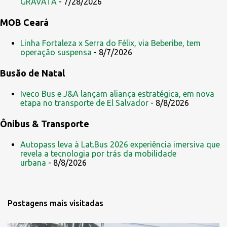
GRAVATÁ
- 7/28/2026
o
s
MOB Ceará
Linha Fortaleza x Serra do Félix, via Beberibe, tem
operação suspensa
- 8/7/2026
Busão de Natal
Iveco Bus e J&A lançam aliança estratégica, em nova
etapa no transporte de El Salvador
- 8/8/2026
Ônibus & Transporte
Autopass leva à Lat.Bus 2026 experiência imersiva que
revela a tecnologia por trás da mobilidade
urbana
- 8/8/2026
Postagens mais visitadas