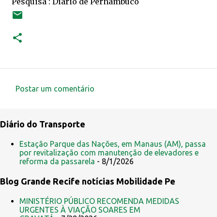
Pesquisa : Diário de Pernambuco
Postar um comentário
C
o
Diário do Transporte
m
e
Estação Parque das Nações, em Manaus (AM), passa
por revitalização com manutenção de elevadores e
n
reforma da passarela
- 8/1/2026
t
Blog Grande Recife notícias Mobilidade Pe
á
r
MINISTÉRIO PÚBLICO RECOMENDA MEDIDAS
i
URGENTES À VIAÇÃO SOARES EM