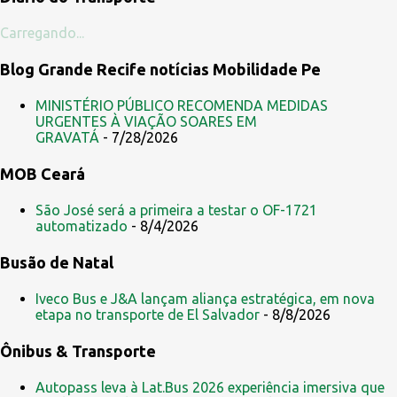
m
e
Carregando...
n
Blog Grande Recife notícias Mobilidade Pe
t
á
MINISTÉRIO PÚBLICO RECOMENDA MEDIDAS
URGENTES À VIAÇÃO SOARES EM
r
GRAVATÁ
- 7/28/2026
i
MOB Ceará
o
s
São José será a primeira a testar o OF-1721
automatizado
- 8/4/2026
Busão de Natal
Iveco Bus e J&A lançam aliança estratégica, em nova
etapa no transporte de El Salvador
- 8/8/2026
Ônibus & Transporte
Autopass leva à Lat.Bus 2026 experiência imersiva que