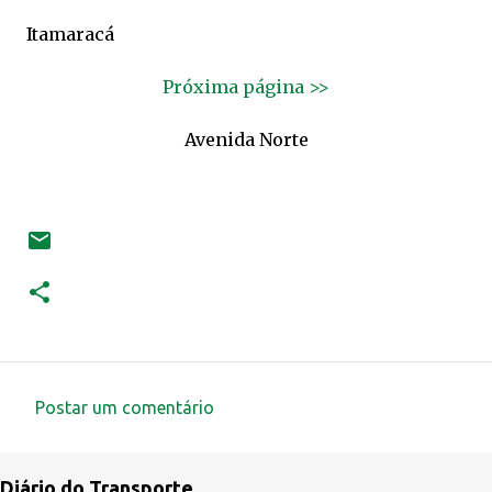
Itamaracá
Próxima página >>
Avenida Norte
Postar um comentário
C
o
Diário do Transporte