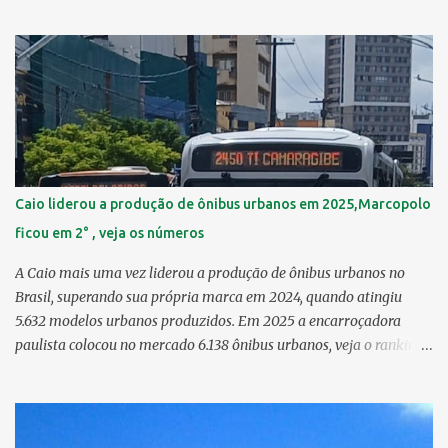
Guabiraba 46,17 km² 2º Várzea 22,47 km² > no Censo 2010 :
22,55 km² 3º Ibura 10,17 km² > no Censo 2010: 10,19 km² 4º
Curado 7,98 km² 5º Boa Viagem 7,76 km² > no Censo 2010 : 7,53
km² 6º Imbiribeira 6,65 km² > no Censo 2010 : 6,66 km² 7º Pina
6,29 km² 8º Dois Irmãos 5,85 km² 9º Barro 4,54 km² 10º Iputinga
4,33 km² > no Censo 2010 : 4,34 km² 11º Cohab 4,33 km² > no
Censo 2010: 4,26 km² 12º Passarinho 4,06 km² 13º Santo Amaro
3,80 km² 14º Afogados 3,69 km² 15º Cordeiro 3,40 km² 16º São José
3,26 km² 17º Dois Unidos 3,12 km² 18...
Caio liderou a produção de ônibus urbanos em 2025,Marcopolo
ficou em 2° , veja os números
A Caio mais uma vez liderou a produção de ônibus urbanos no
Brasil, superando sua própria marca em 2024, quando atingiu
5.632 modelos urbanos produzidos. Em 2025 a encarroçadora
paulista colocou no mercado 6.138 ônibus urbanos, veja o ranking
completo deste ano O modelo Apache VIP e o Millenium, líderes de
venda da Caio 1. CAIO Induscar 6.138 2. Marcopolo 2.572 3.
Mascarello 1.026 4. Comil 16 5. Neobus/Ciferal 4 Estas são
associadas a FABUS - Associação Nacional dos Fabricantes de