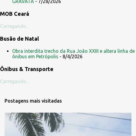
GRAVATÁ
- 7/28/2026
i
MOB Ceará
o
s
Carregando...
Busão de Natal
Obra interdita trecho da Rua João XXIII e altera linha de
ônibus em Petrópolis
- 8/4/2026
Ônibus & Transporte
Carregando...
Postagens mais visitadas