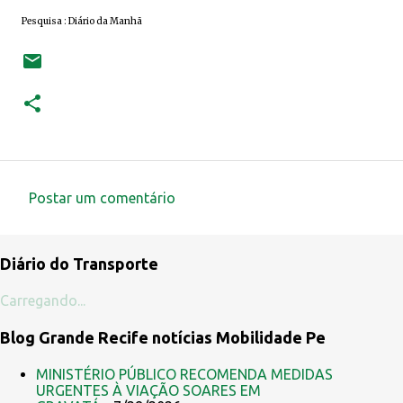
Pesquisa : Diário da Manhã
Postar um comentário
C
o
Diário do Transporte
m
e
Carregando...
n
Blog Grande Recife notícias Mobilidade Pe
t
á
MINISTÉRIO PÚBLICO RECOMENDA MEDIDAS
URGENTES À VIAÇÃO SOARES EM
r