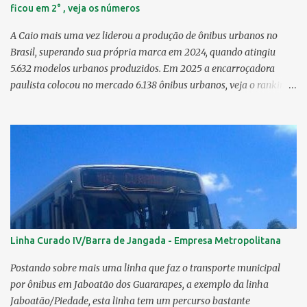
ficou em 2° , veja os números
A Caio mais uma vez liderou a produção de ônibus urbanos no
Brasil, superando sua própria marca em 2024, quando atingiu
5.632 modelos urbanos produzidos. Em 2025 a encarroçadora
paulista colocou no mercado 6.138 ônibus urbanos, veja o ranking
completo deste ano O modelo Apache VIP e o Millenium, líderes de
venda da Caio 1. CAIO Induscar 6.138 2. Marcopolo 2.572 3.
Mascarello 1.026 4. Comil 16 5. Neobus/Ciferal 4 Estas são
associadas a FABUS - Associação Nacional dos Fabricantes de
Ônibus , a Volare, que não faz parte da associação, fabricou neste
ano, 327 modelos urbanos. O que aconteceu com a Comil ? A Comil
vem de um processo de recuperação judicial e fechamento de filial,
o que em 2025 fez com que a encarroçadora só produzisse 16
unidades de ônibus urbanos, a empresa têm mantido o foco em
Linha Curado IV/Barra de Jangada - Empresa Metropolitana
rodoviários, ficando em segundo lugar na produção, perdendo
apenas para a Marcopolo. O último modelo urbano lançado pela
Postando sobre mais uma linha que faz o transporte municipal
Comil foi o Svelto BRS 2019. Em solo pernambucano uma das
por ônibus em Jaboatão dos Guararapes, a exemplo da linha
últimas aquis...
Jaboatão/Piedade, esta linha tem um percurso bastante