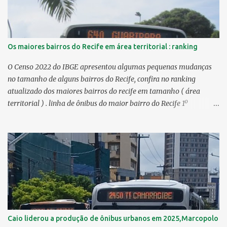
Os maiores bairros do Recife em área territorial : ranking
O Censo 2022 do IBGE apresentou algumas pequenas mudanças
no tamanho de alguns bairros do Recife, confira no ranking
atualizado dos maiores bairros do recife em tamanho ( área
territorial ) . linha de ônibus do maior bairro do Recife 1º
Guabiraba 46,17 km² 2º Várzea 22,47 km² > no Censo 2010 :
22,55 km² 3º Ibura 10,17 km² > no Censo 2010: 10,19 km² 4º
Curado 7,98 km² 5º Boa Viagem 7,76 km² > no Censo 2010 : 7,53
km² 6º Imbiribeira 6,65 km² > no Censo 2010 : 6,66 km² 7º Pina
6,29 km² 8º Dois Irmãos 5,85 km² 9º Barro 4,54 km² 10º Iputinga
4,33 km² > no Censo 2010 : 4,34 km² 11º Cohab 4,33 km² > no
Censo 2010: 4,26 km² 12º Passarinho 4,06 km² 13º Santo Amaro
3,80 km² 14º Afogados 3,69 km² 15º Cordeiro 3,40 km² 16º São José
3,26 km² 17º Dois Unidos 3,12 km² 18...
Caio liderou a produção de ônibus urbanos em 2025,Marcopolo