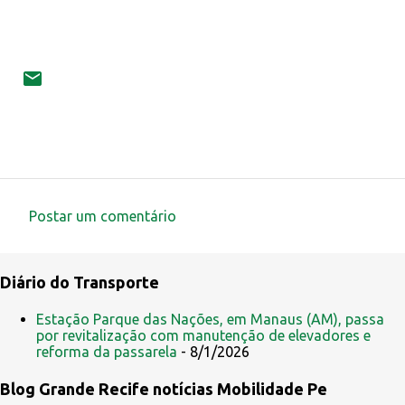
Postar um comentário
C
o
Diário do Transporte
m
e
Estação Parque das Nações, em Manaus (AM), passa
por revitalização com manutenção de elevadores e
n
reforma da passarela
- 8/1/2026
t
Blog Grande Recife notícias Mobilidade Pe
á