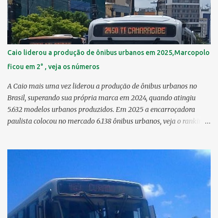
6,29 km² 8º Dois Irmãos 5,85 km² 9º Barro 4,54 km² 10º Iputinga
4,33 km² > no Censo 2010 : 4,34 km² 11º Cohab 4,33 km² > no
Censo 2010: 4,26 km² 12º Passarinho 4,06 km² 13º Santo Amaro
3,80 km² 14º Afogados 3,69 km² 15º Cordeiro 3,40 km² 16º São José
3,26 km² 17º Dois Unidos 3,12 km² 18...
Caio liderou a produção de ônibus urbanos em 2025,Marcopolo
ficou em 2° , veja os números
A Caio mais uma vez liderou a produção de ônibus urbanos no
Brasil, superando sua própria marca em 2024, quando atingiu
5.632 modelos urbanos produzidos. Em 2025 a encarroçadora
paulista colocou no mercado 6.138 ônibus urbanos, veja o ranking
completo deste ano O modelo Apache VIP e o Millenium, líderes de
venda da Caio 1. CAIO Induscar 6.138 2. Marcopolo 2.572 3.
Mascarello 1.026 4. Comil 16 5. Neobus/Ciferal 4 Estas são
associadas a FABUS - Associação Nacional dos Fabricantes de
Ônibus , a Volare, que não faz parte da associação, fabricou neste
ano, 327 modelos urbanos. O que aconteceu com a Comil ? A Comil
vem de um processo de recuperação judicial e fechamento de filial,
o que em 2025 fez com que a encarroçadora só produzisse 16