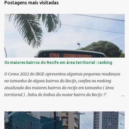
Postagens mais visitadas
Os maiores bairros do Recife em área territorial : ranking
O Censo 2022 do IBGE apresentou algumas pequenas mudanças
no tamanho de alguns bairros do Recife, confira no ranking
atualizado dos maiores bairros do recife em tamanho ( área
territorial ) . linha de ônibus do maior bairro do Recife 1º
Guabiraba 46,17 km² 2º Várzea 22,47 km² > no Censo 2010 :
22,55 km² 3º Ibura 10,17 km² > no Censo 2010: 10,19 km² 4º
Curado 7,98 km² 5º Boa Viagem 7,76 km² > no Censo 2010 : 7,53
km² 6º Imbiribeira 6,65 km² > no Censo 2010 : 6,66 km² 7º Pina