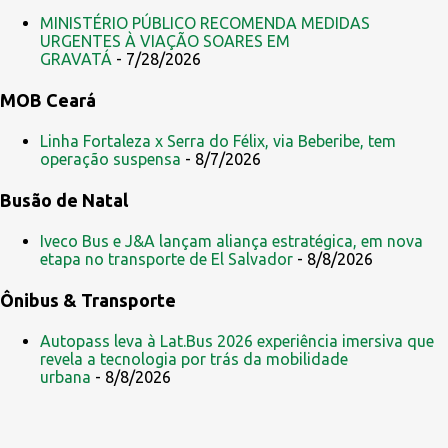
r
MINISTÉRIO PÚBLICO RECOMENDA MEDIDAS
i
URGENTES À VIAÇÃO SOARES EM
GRAVATÁ
- 7/28/2026
o
s
MOB Ceará
Linha Fortaleza x Serra do Félix, via Beberibe, tem
operação suspensa
- 8/7/2026
Busão de Natal
Iveco Bus e J&A lançam aliança estratégica, em nova
etapa no transporte de El Salvador
- 8/8/2026
Ônibus & Transporte
Autopass leva à Lat.Bus 2026 experiência imersiva que
revela a tecnologia por trás da mobilidade
urbana
- 8/8/2026