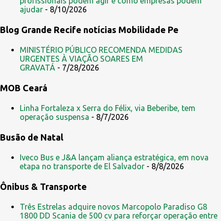
profissionais podem agir e como empresas podem
t
ajudar
- 8/10/2026
á
Blog Grande Recife notícias Mobilidade Pe
r
i
MINISTÉRIO PÚBLICO RECOMENDA MEDIDAS
URGENTES À VIAÇÃO SOARES EM
o
GRAVATÁ
- 7/28/2026
s
MOB Ceará
Linha Fortaleza x Serra do Félix, via Beberibe, tem
operação suspensa
- 8/7/2026
Busão de Natal
Iveco Bus e J&A lançam aliança estratégica, em nova
etapa no transporte de El Salvador
- 8/8/2026
Ônibus & Transporte
Três Estrelas adquire novos Marcopolo Paradiso G8
1800 DD Scania de 500 cv para reforçar operação entre