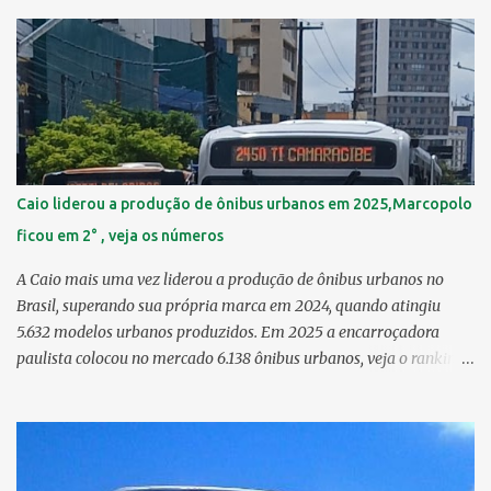
22,55 km² 3º Ibura 10,17 km² > no Censo 2010: 10,19 km² 4º
Curado 7,98 km² 5º Boa Viagem 7,76 km² > no Censo 2010 : 7,53
km² 6º Imbiribeira 6,65 km² > no Censo 2010 : 6,66 km² 7º Pina
6,29 km² 8º Dois Irmãos 5,85 km² 9º Barro 4,54 km² 10º Iputinga
4,33 km² > no Censo 2010 : 4,34 km² 11º Cohab 4,33 km² > no
Censo 2010: 4,26 km² 12º Passarinho 4,06 km² 13º Santo Amaro
3,80 km² 14º Afogados 3,69 km² 15º Cordeiro 3,40 km² 16º São José
3,26 km² 17º Dois Unidos 3,12 km² 18...
Caio liderou a produção de ônibus urbanos em 2025,Marcopolo
ficou em 2° , veja os números
A Caio mais uma vez liderou a produção de ônibus urbanos no
Brasil, superando sua própria marca em 2024, quando atingiu
5.632 modelos urbanos produzidos. Em 2025 a encarroçadora
paulista colocou no mercado 6.138 ônibus urbanos, veja o ranking
completo deste ano O modelo Apache VIP e o Millenium, líderes de
venda da Caio 1. CAIO Induscar 6.138 2. Marcopolo 2.572 3.
Mascarello 1.026 4. Comil 16 5. Neobus/Ciferal 4 Estas são
associadas a FABUS - Associação Nacional dos Fabricantes de
Ônibus , a Volare, que não faz parte da associação, fabricou neste