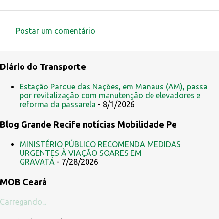
Postar um comentário
C
o
Diário do Transporte
m
e
Estação Parque das Nações, em Manaus (AM), passa
por revitalização com manutenção de elevadores e
n
reforma da passarela
- 8/1/2026
t
Blog Grande Recife notícias Mobilidade Pe
á
r
MINISTÉRIO PÚBLICO RECOMENDA MEDIDAS
i
URGENTES À VIAÇÃO SOARES EM
GRAVATÁ
- 7/28/2026
o
s
MOB Ceará
Carregando...