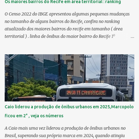
Os maiores bairros do Recife em área territorial : ranking
O Censo 2022 do IBGE apresentou algumas pequenas mudanças
no tamanho de alguns bairros do Recife, confira no ranking
atualizado dos maiores bairros do recife em tamanho ( área
territorial ) . linha de ônibus do maior bairro do Recife 1º
Guabiraba 46,17 km² 2º Várzea 22,47 km² > no Censo 2010 :
22,55 km² 3º Ibura 10,17 km² > no Censo 2010: 10,19 km² 4º
Curado 7,98 km² 5º Boa Viagem 7,76 km² > no Censo 2010 : 7,53
km² 6º Imbiribeira 6,65 km² > no Censo 2010 : 6,66 km² 7º Pina
6,29 km² 8º Dois Irmãos 5,85 km² 9º Barro 4,54 km² 10º Iputinga
4,33 km² > no Censo 2010 : 4,34 km² 11º Cohab 4,33 km² > no
Censo 2010: 4,26 km² 12º Passarinho 4,06 km² 13º Santo Amaro
3,80 km² 14º Afogados 3,69 km² 15º Cordeiro 3,40 km² 16º São José
3,26 km² 17º Dois Unidos 3,12 km² 18...
Caio liderou a produção de ônibus urbanos em 2025,Marcopolo
ficou em 2° , veja os números
A Caio mais uma vez liderou a produção de ônibus urbanos no
Brasil, superando sua própria marca em 2024, quando atingiu