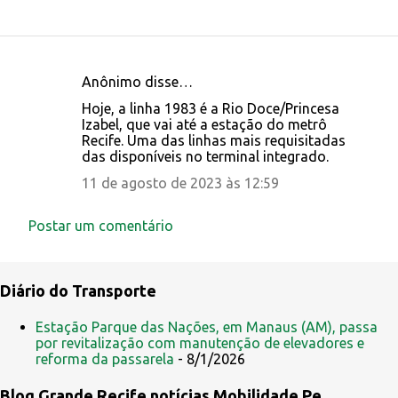
Anônimo disse…
C
Hoje, a linha 1983 é a Rio Doce/Princesa
o
Izabel, que vai até a estação do metrô
Recife. Uma das linhas mais requisitadas
m
das disponíveis no terminal integrado.
e
11 de agosto de 2023 às 12:59
n
t
Postar um comentário
á
r
Diário do Transporte
i
o
Estação Parque das Nações, em Manaus (AM), passa
s
por revitalização com manutenção de elevadores e
reforma da passarela
- 8/1/2026
Blog Grande Recife notícias Mobilidade Pe