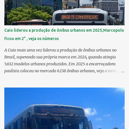
4,33 km² > no Censo 2010 : 4,34 km² 11º Cohab 4,33 km² > no
Censo 2010: 4,26 km² 12º Passarinho 4,06 km² 13º Santo Amaro
3,80 km² 14º Afogados 3,69 km² 15º Cordeiro 3,40 km² 16º São José
3,26 km² 17º Dois Unidos 3,12 km² 18...
Caio liderou a produção de ônibus urbanos em 2025,Marcopolo
ficou em 2° , veja os números
A Caio mais uma vez liderou a produção de ônibus urbanos no
Brasil, superando sua própria marca em 2024, quando atingiu
5.632 modelos urbanos produzidos. Em 2025 a encarroçadora
paulista colocou no mercado 6.138 ônibus urbanos, veja o ranking
completo deste ano O modelo Apache VIP e o Millenium, líderes de
venda da Caio 1. CAIO Induscar 6.138 2. Marcopolo 2.572 3.
Mascarello 1.026 4. Comil 16 5. Neobus/Ciferal 4 Estas são
associadas a FABUS - Associação Nacional dos Fabricantes de
Ônibus , a Volare, que não faz parte da associação, fabricou neste
ano, 327 modelos urbanos. O que aconteceu com a Comil ? A Comil
vem de um processo de recuperação judicial e fechamento de filial,
o que em 2025 fez com que a encarroçadora só produzisse 16