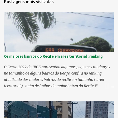
Postagens mais visitadas
Os maiores bairros do Recife em área territorial : ranking
O Censo 2022 do IBGE apresentou algumas pequenas mudanças
no tamanho de alguns bairros do Recife, confira no ranking
atualizado dos maiores bairros do recife em tamanho ( área
territorial ) . linha de ônibus do maior bairro do Recife 1º
Guabiraba 46,17 km² 2º Várzea 22,47 km² > no Censo 2010 :
22,55 km² 3º Ibura 10,17 km² > no Censo 2010: 10,19 km² 4º
Curado 7,98 km² 5º Boa Viagem 7,76 km² > no Censo 2010 : 7,53
km² 6º Imbiribeira 6,65 km² > no Censo 2010 : 6,66 km² 7º Pina
6,29 km² 8º Dois Irmãos 5,85 km² 9º Barro 4,54 km² 10º Iputinga