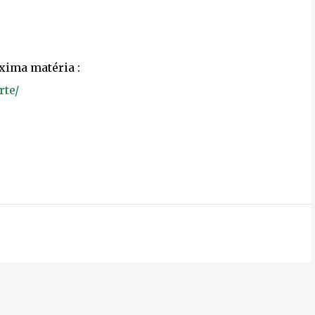
xima matéria :
rte/