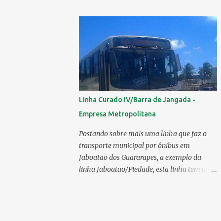
mercado 6.138 ônibus urbanos, veja o
ranking completo deste ano O modelo
Apache VIP e o Millenium, líderes de venda
da Caio 1. CAIO Induscar 6.138 2. Marcopolo
2.572 3. Mascarello 1.026 4. Comil 16 5.
Neobus/Ciferal 4 Estas são associadas a
FABUS - Associação Nacional dos
Fabricantes de Ônibus , a Volare, que não faz
Linha Curado IV/Barra de Jangada -
parte da associação, fabricou neste ano, 327
Empresa Metropolitana
modelos urbanos. O que aconteceu com a
Comil ? A Comil vem de um processo de
Postando sobre mais uma linha que faz o
recuperação judicial e fechamento de filial, o
transporte municipal por ônibus em
que em 2025 fez com que a encarroçadora
Jaboatão dos Guararapes, a exemplo da
só produzisse 16 unidades de ônibus
linha Jaboatão/Piedade, esta linha tem um
urbanos, a empresa têm mantido o foco em
percurso bastante extenso;ela percorre 10
rodoviários, ficando em segundo lugar na
bairros, saindo do seu terminal no Curado
produção, perdendo apenas para a
IV, passando por Curado II, Curado I,
Marcopolo. O último modelo urbano
Cavaleiro, Sucupira, Dois Carneiros, Lagoa