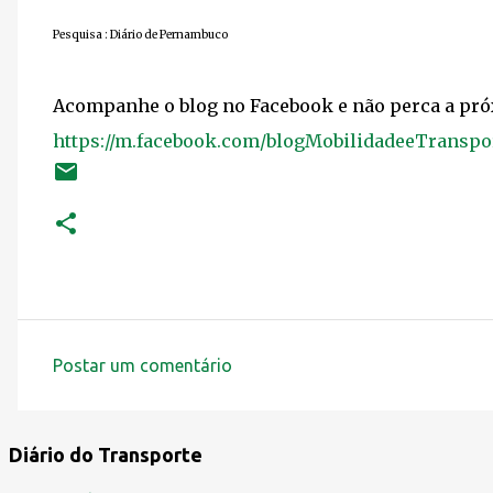
Pesquisa : Diário de Pernambuco
Acompanhe o blog no Facebook e não perca a pró
https://m.facebook.com/blogMobilidadeeTranspo
Postar um comentário
C
o
m
Diário do Transporte
e