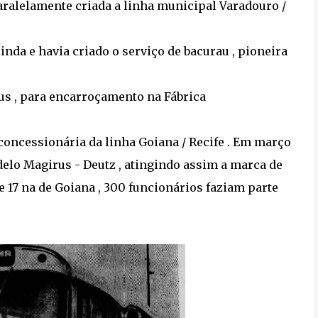
paralelamente criada a linha municipal Varadouro /
nda e havia criado o serviço de bacurau , pioneira
us , para encarroçamento na Fábrica
 concessionária da linha Goiana / Recife . Em março
elo Magirus - Deutz , atingindo assim a marca de
 e 17 na de Goiana , 300 funcionários faziam parte