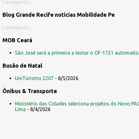
Carregando...
n
Blog Grande Recife notícias Mobilidade Pe
t
á
Carregando...
r
MOB Ceará
i
o
São José será a primeira a testar o OF-1721 automati
s
Busão de Natal
UniTurismo 2207
- 8/5/2026
Ônibus & Transporte
Ministério das Cidades seleciona projetos do Novo PAC
Lima
- 8/4/2026