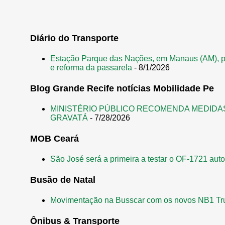
o
s
t
Diário do Transporte
a
Estação Parque das Nações, em Manaus (AM), p
g
e reforma da passarela
- 8/1/2026
e
Blog Grande Recife notícias Mobilidade Pe
n
s
MINISTÉRIO PÚBLICO RECOMENDA MEDIDA
GRAVATÁ
- 7/28/2026
MOB Ceará
São José será a primeira a testar o OF-1721 aut
Busão de Natal
Movimentação na Busscar com os novos NB1 Tr
Ônibus & Transporte