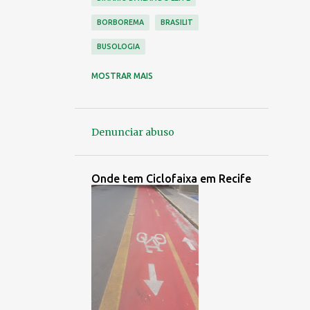
BORBOREMA
BRASILIT
BUSOLOGIA
CAJUEIRO
CARUARU
MOSTRAR MAIS
CDU ( VÁRZEA )
CICLISMO
CICLOVIA
CONDE DA BOA VISTA
Denunciar abuso
CONORTE
CONTROLE URBANO
CORREDOR LESTE OESTE
Onde tem Ciclofaixa em Recife
EMPRESA NÁPOLES
EMPRESA PEDROSA
EMPRESA SÃO PAULO
EMPRESAS EXTINTAS
ENTRADAS E SAÍDAS DO RECIFE